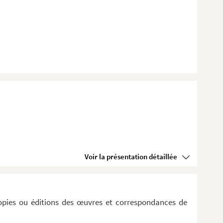
LE. DE...
LIER,...
Y. DUFEY....
ESNOY, LA...
. FA...
. GO...
rceli...
Voir la présentation détaillée
E. LACR...
EBON....
R....
opies ou éditions des œuvres et correspondances de