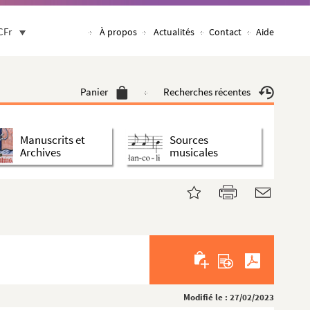
CFr
À propos
Actualités
Contact
Aide
Panier
Recherches récentes
Manuscrits et
Sources
. ...
Archives
musicales
l-...
TIEN. CLA...
NNIER. COR...
 DEGA...
Modifié le : 27/02/2023