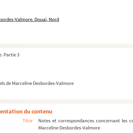
. DERAISME. DERBAIX. DEROMBIES. DERO, DE ROO. DEROUBAIX. DERVIL
ETERVILLE. DEVOYELLE. DEVRED. DEVREZ, Désiré. DEWEVER. DHARDIVIL
sbordes-Valmore. Douai, Nord
T. DRONSART.
N. DUBUS. DUCHATEAU. DUCLOUX, DU CLOU. DUCORPS. DUEZ. DUFERNA
URENS. DUMEZ. DUMONT. Dupont, Émile. DUQUESNE. DUQUENOY, DUQU
. Partie 3
EMMERY. FABRY. FACHE. FANFOURNEAU. FARBU. FAUCOMPREZ. FAUCONNIER
rtine. GARNISSON. GAUCHER. CAUCHEZ. GELEZ. GELLEZ. GERMEAU. GOBBE
els de Marceline Desbordes-Valmore
. HAUTAIS, d’. HAZARD, HASARD. HENNE. HEUPGEN. HOCHART, Marie-Ma
 JOUANNE. JOURDAIN. JOVENET. JOVENIAUX. JUCLIER. LABAS. LABORD
MON, de. LAURENS. LAVAINNE. LAVERNE. LEBLANC. LEBLON, LEBLOND. L
entation du contenu
 LEGRAND. LEGRIS. LEGROS. LEIGH. LELARGE. LELEU. LEMAIRE. LEMPEREU
Titre
Notes et correspondances concernant les c
 LINART. LOCQUET. LORRAINE, Charles et Anne-Charlotte de, LOURDEL.
Marceline Desbordes-Valmore