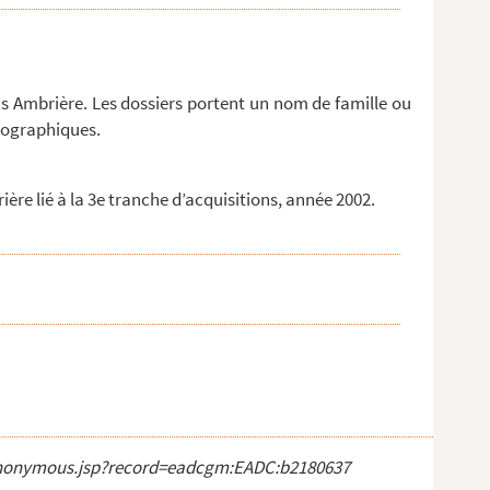
 de...
ISSE de...
NUSSBAU...
is Ambrière. Les dossiers portent un nom de famille ou
géographiques.
UMCOQ....
e lié à la 3e tranche d’acquisitions, année 2002.
NGEVA...
 S...
 T...
 VARDO...
ct_anonymous.jsp?record=eadcgm:EADC:b2180637