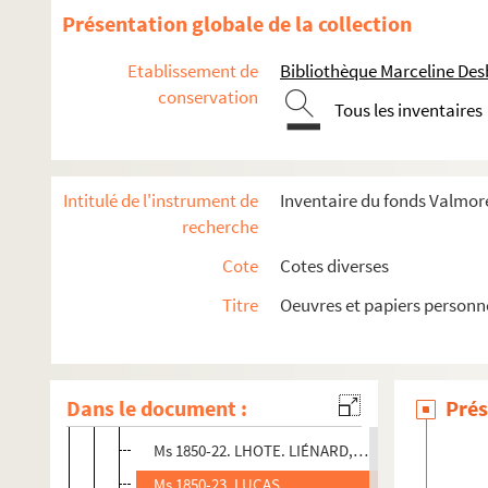
Ms 1850-9. DEPRÉS. DEPREUX. DEQUERSONNIÈRE
Présentation globale de la collection
Ms 1850-10. DESTREZ. DESUÈDE. DESWATENNE. D
Etablissement de
Bibliothèque Marceline De
Ms 1850-11. DRAUX. DREUX. DRO, DROT. DROITO
conservation
Tous les inventaires
Ms 1850-12. DRUEZ. DUBAR. DUBOIS. DUBUISSO
Ms 1850-13. DUHOT. DUHUIN. DUJARRIER. DULA
Ms 1850-14. DUTHILLŒUL I.
Intitulé de l'instrument de
Inventaire du fonds Valmore
Ms 1850-15. DUTHILLŒUL II.
recherche
Ms 1850-16. DUVAL, Julie. ELSHOËCHT, Carle. 
Cote
Cotes diverses
Ms 1850-17. FRANÇOIS. GAHIDE. GANTIER, Albe
Titre
Oeuvres et papiers personn
Ms 1850-18. HAMILLE. HAUREGARD, D’HAUREGART
Ms 1850-19. JONCQUE, JONQUE. JORDAN. JORIS.
Ms 1850-20. LANSEL. LARGILLIÈRE. LAROCHE-AY
Dans le document :
Prés
Ms 1850-21. LEDUC. LEFEBVRE. LEFEVRE. LEFIN.
Ms 1850-22. LHOTE. LIÉNARD, LIERNART. LINARD,
Ms 1850-23. LUCAS.