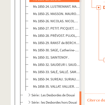
Ms 1850-24. LUSTREMANT. MABILLE. MACHU. MACR
Ms 1850-25. MASSON. MAUROY. MAZENGHIEN. ME
Ms 1850-26. NICOLAS. NICOLON. NICQUET. NOËL
Ms 1850-27. PETIT. PICQUET. PIEDANA. PIEDVA
Ms 1850-28. PRÉVOST. PUJOL, Abel de. PY. QUE
Ms 1850-29. RANST de BERCHEM. RAPARLIER. RA
Ms 1850-30. SAGE, Catherine-Thérèse. SAINGIER.
Ms 1850-31. SAINTENOY .
Ms 1850-32. SAUDEUR I. SAUDEUR II. SAUDEUR III
Ms 1850-33. SALÉ, SALLÉ. SAMAIN. SARAZIN. SA
Ms 1850-34. SUREAU. SURIAUX. SURREAUX. TACQU
Ms 1858-35. VALLAT. VALLIER. VALIER. VANACK
Série : Les Desbordes de Douai
Citer ce d
Série : les Desbordes hors Douai