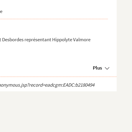
re
nt Desbordes représentant Hippolyte Valmore
Plus
ct_anonymous.jsp?record=eadcgm:EADC:b2180494