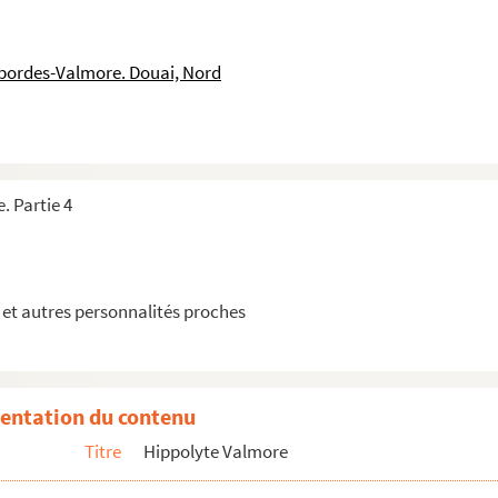
sbordes-Valmore. Douai, Nord
. Partie 4
et autres personnalités proches
entation du contenu
e M. Lanchantin Desbordes dit Valmore chez Mr Meunié, not...
Titre
Hippolyte Valmore
sbordes dit Valmore chez Me Meunié, notaire à Paris rue ...