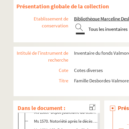
Présentation globale de la collection
Etablissement de
Bibliothèque Marceline De
conservation
Tous les inventaires
Intitulé de l'instrument de
Inventaire du fonds Valmore
recherche
Prosper Valmore
Cote
Cotes diverses
Hippolyte Valmore
Titre
Famille Desbordes-Valmore 
Correspondance
Ecrits d'Hippolyte Valmore
Documents concernant Hippolyte Valmore
Dans le document :
Prés
Ms 1569. Dépôt judiciaire du testament holographe d
Ms 1570. Notoriété après le décès de Mr Lanchantin De