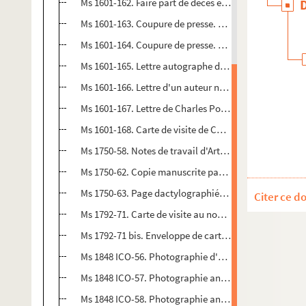
Ms 1601-162. Faire part de décès et obsèques de Mon
Ms 1601-163. Coupure de presse.
L’éducation populair
Ms 1601-164. Coupure de presse.
La Réforme : Organe 
Ms 1601-165. Lettre autographe d'A. Kegel à Félix Del
Ms 1601-166. Lettre d'un auteur non identifié à Félix 
Ms 1601-167. Lettre de Charles Potvin
Ms 1601-168. Carte de visite de Charles Potvin à Félix
Ms 1750-58. Notes de travail d'Arthur Pougin : biblio
Ms 1750-62. Copie manuscrite par Arthur Pougin de
L
Ms 1750-63. Page dactylographiée à contenu biograph
Citer ce d
Ms 1792-71. Carte de visite au nom d'Hippolyte Desb
Ms 1792-71 bis. Enveloppe de carte de visite, libellé
Ms 1848 ICO-56. Photographie d'un dessin au crayon da
Ms 1848 ICO-57. Photographie ancienne d'un portrait
Ms 1848 ICO-58. Photographie ancienne d'un portrait 