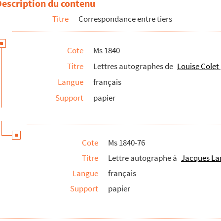
Description du contenu
Titre
Correspondance entre tiers
Cote
Ms 1840
 identifié, écrite de Paris
Titre
Lettres autographes de
Louise Colet
 écrite de Paris
Langue
français
non identifiée qui est Marceline Desbordes-Valmore selon Franci...
Support
papier
e de Paris
e de Paris
Cote
Ms 1840-76
e de Paris
Titre
Lettre autographe à
Jacques La
te" qui est Alphonse Esquiros selon Francis Ambrière écrite d...
Langue
français
" (Alphonse Esquiros selon Francis Ambrière)
Support
papier
t M. Feuillet de Conches selon une note de Francis Aùmbrière