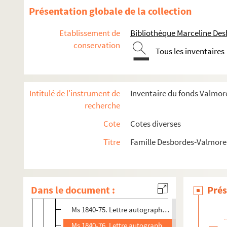
Ms 1840-64. Lettre autographe à Jacques Langlais
Présentation globale de la collection
Ms 1840-64 bis. Lettre autographe à Jacques Lang
Etablissement de
Bibliothèque Marceline De
Ms 1840-65. Lettre autographe à Jacques Langlais
conservation
Tous les inventaires
Ms 1840-65 bis. Lettre autographe à Jacques Lang
Ms 1840-66. Lettre autographe à Jacques Langlais
Ms 1840-67. Lettre autographe à Jacques Langlais
Intitulé de l'instrument de
Inventaire du fonds Valmore
Ms 1840-68. Lettre autographe à Jacques Langlais
recherche
Ms 1840-69. Lettre autographe à Jacques Langlais
Cote
Cotes diverses
Ms 1840-70. Lettre autographe à Jacques Langlais
Titre
Famille Desbordes-Valmore 
Ms 1840-71. Lettre autographe à Jacques Langlais
Ms 1840-72. Lettre autographe à Jacques Langlais
Ms 1840-73. Lettre autographe à Jacques Langlais
Dans le document :
Prés
Ms 1840-74. Lettre autographe à Jacques Langlais
Ms 1840-75. Lettre autographe à Jacques Langlais
Ms 1840-76. Lettre autographe à Jacques Langlais