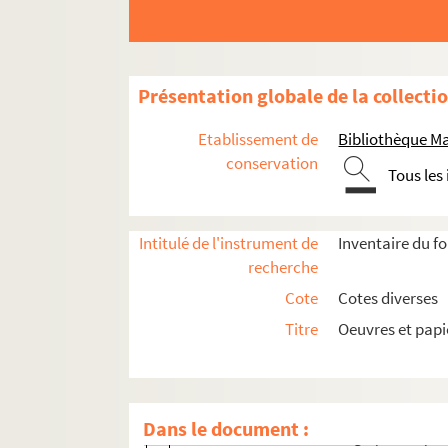
Ms 1793-61-4. Article de presse de Mariu
Ms 1793-61-5. Article de presse de Mariu
Ms 1793-61-6. Article de presse de Mari
Présentation globale de la collecti
Ms 1793-62. Feuillet de catalogue de ven
Ms 1793-63. Lettre autographe d'E. Abra
Etablissement de
Bibliothèque M
Ms 1793-64. Lettre autographe de Germai
conservation
Tous les
Ms 1793-65. Lettre autographe de Mme A.
Ms 1793-66-1. Lettre autographe de l'édi
Intitulé de l'instrument de
Inventaire du f
Ms 1793-66-2. Lettre autographe de Loui
recherche
Ms 1793-67-1. Lettre autographe de Paul 
Cote
Cotes diverses
Ms 1793-67-2. Lettre autographe d'Ernes
Titre
Oeuvres et pap
Ms 1793-68. Lettre autographe de Renée 
Ms 1793-69. Lettre autographe de P. Rea
Ms 1793-70. Lettre autographe de Mlle M
Dans le document :
Ms 1793-71-1. Lettre autographe d'Alpho