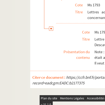
Cote
Ms 1793
Titre
Lettres 
concernant
Cote
Ms 17
Titre
Lettr
Descav
Présentation du
Note :
contenu
était 
Il veu
Citer ce document :
https://ccfr.bnf.fr/por
record=eadcgm:EADC:b2177375
Plan du site
Mentions Légales
Accessibilit
v 31.1.0