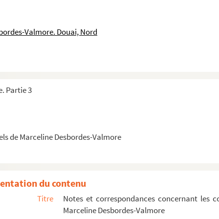
ien Descaves
nt de Victor Degrange
sbordes-Valmore. Douai, Nord
tulé "Le mystère Desbordes-Valmore : Félix Blangini et ses n...
re... Un concours pour le buste de Marceline Desbordes-Valmor...
s lettres : Marceline Desbordes-Valmore" extrait du journal...
tulé : "L’inconnu de Marceline Desbordes-Valmore : Félix Bla...
. Partie 3
itulé : "L’inconnu de Mme Desbordes-Valmore : Celui que Marce...
titulé : "L’inconnu de Mme Desbordes-Valmore : Le même nom pou...
els de Marceline Desbordes-Valmore
Descaves, écrite de La Ferté sous Jouarre
Lucien Descaves, écrite de Paris
en Descaves, écrite de Paris
entation du contenu
z à Lucien Descaves, écrite de Paris
Titre
Notes et correspondances concernant les c
servateur du Musée des Arts Décoratifs à Lucien Descaves, écri...
Marceline Desbordes-Valmore
uis, archiviste et chef du service photographique du Ministèr...