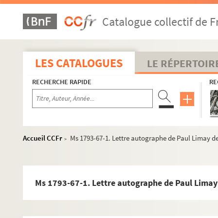
Ms 1793-50-2. Article intitulé : "La statue de Marceli
Catalogue collectif de F
Ms 1793-50-3. Article de presse intitulé : "La statue 
Ms 1793-50-4. Article de presse d'A.H. de Favreuil inti
Ms 1793-51. Copie dactylographiée d'un article de pres
LES CATALOGUES
LE RÉPERTOIR
Ms 1793-51 bis. Article de presse de Paul Audebert in
RECHERCHE RAPIDE
RE
Ms 1793-52. Lettre autographe d'A.H. de Favreuil à Luc
Ms 1793-53. Lettre autographe d'A.H. de Favreuil à Luc
Ms 1793-54. Lettre autographe d'Eugène Morel, adminis
Ms 1793-55. Lettre autographe d'Eugène Morel, adminis
Accueil CCFr
Ms 1793-67-1. Lettre autographe de Paul Limay de 
>
Ms 1793-56. Feuillet de notes manuscrites de Lucien
Ms 1793-57. Feuillets d'un livre intitulé
La France litté
Ms 1793-58. Lettre autographe de Jeanne Leroy-Denis 
Ms 1793-67-1. Lettre autographe de Paul Limay d
Ms 1793-58 bis. Copie dactylographiée de poème de 
Ms 1793-58 ter. Copie dactylographiée du poème de Je