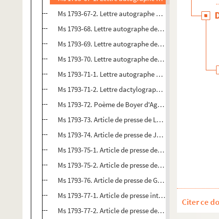
Ms 1793-67-2. Lettre autographe d'Ernest Laut, rédac
Ms 1793-68. Lettre autographe de Renée Jardin à Lucie
Ms 1793-69. Lettre autographe de P. Reaux à Lucien D
Ms 1793-70. Lettre autographe de Mlle M. Grosset à L
Ms 1793-71-1. Lettre autographe d'Alphonse Séché à Lu
Ms 1793-71-2. Lettre dactylographiée de Pierre-René R
Ms 1793-72. Poème de Boyer d'Agen intitulé "Marceli
Ms 1793-73. Article de presse de Lucien Descaves intit
Ms 1793-74. Article de presse de Jean Douai (Edouard
Ms 1793-75-1. Article de presse de Marius Boisson inti
Ms 1793-75-2. Article de presse de Fernand Vanderem in
Ms 1793-76. Article de presse de Georges Steenhouwer i
Ms 1793-77-1. Article de presse intitulé "Encore Marce
Citer ce d
Ms 1793-77-2. Article de presse de Marie-Louise Pailler