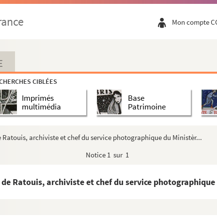
ne Desbordes-Valmore va être relevée à Douai"
rance
Mon compte C
de Marceline Desbordes-Valmore va être relevée à Douai."
tulé : "Marceline ou Marcelline ? M. de Favreuil … nous don...
se de Boyer d'Agen intitulé : Les inédits de Marceline Des...
E
titulé : "Marceline Desbordes-Valmore aura de nouveau sa statue...
CHERCHES CIBLÉES
ien Descaves, écrite de Lille
Imprimés
Base
ien Descaves et écrite de Lille
multimédia
Patrimoine
trateur de la Bibliothèque nationale, à Lucien Descaves, éc...
trateur de la Bibliothèque nationale à Lucien Descaves, écr...
Ratouis, archiviste et chef du service photographique du Ministèr...
 Descaves concernant Hippolyte Valmore
Notice
1 sur 1
raire
à Lucien Descaves, écrite de Vincennes
e Ratouis, archiviste et chef du service photographique d
Marceline Desbordes-Valmore
anne Leroy-Denis intitulé : Dialogue dans la nuit