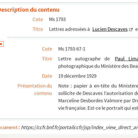
teur en chef du
Description du contenu
Petit Journal illustré
à Lucien Descaves
n Descaves, écrite de Wellesley (Etats-Unis)
Cote
Ms 1793
escaves, écrite de Saint-Cloud
Titre
Lettres adressées à
Lucien Descaves
e
ucien Descaves, écrite de Cannes
cien Descaves et écrite de Paris
Cote
Ms 1793-67-1
olland-Marcel, administrateur général de la Bibliothèque Nati...
Titre
Lettre autographe de
Paul Lim
photographique du Ministère des Bea
ne à Montmartre "et publié dans un journal inconnu
ulé : Le Magazine Littéraire : Douai, Marceline et Mme Cam...
Date
19 décembre 1929
 Flament) intitulé "propos d'un Douaisien"
Présentation du
Note : papier à en-tête du Ministère
contenu
sollicite de Descaves l’autorisation 
tulé "Un petit mystère dans « La Cousine Bette »."
Marceline Desbordes Valmore par Droll
titulé : "Choses et gens de lettres : Marceline et Bette"
vie française. Est-ce le portrait qui 
ntitulé " Pour la restauration de la statue de Marceline"
line"
ocument :
https://ccfr.bnf.fr/portailccfr/jsp/index_view_dire
on intitulé "La statue volée"