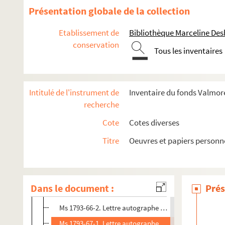
Ms 1793-59. Lettre autographe de Léon Duffoux à Luc
Présentation globale de la collection
Ms 1793-60. Feuillet d'un catalogue de vente provena
Etablissement de
Bibliothèque Marceline De
Ms 1793-61-1. Article de presse de Marius Boisson inti
conservation
Tous les inventaires
Ms 1793-61-2. Coupure de presse intitulé : "Douai ouv
Ms 1793-61-3. Article de presse intitulé : "Courrier de
Ms 1793-61-4. Article de presse de Marius Boisson inti
Intitulé de l'instrument de
Inventaire du fonds Valmore
Ms 1793-61-5. Article de presse de Marius Boisson int
recherche
Ms 1793-61-6. Article de presse de Marius Boisson in
Cote
Cotes diverses
Ms 1793-62. Feuillet de catalogue de vente
Titre
Oeuvres et papiers personn
Ms 1793-63. Lettre autographe d'E. Abraham à Lucien 
Ms 1793-64. Lettre autographe de Germaine Bourdel à 
Ms 1793-65. Lettre autographe de Mme A. Ferard à Luci
Dans le document :
Prés
Ms 1793-66-1. Lettre autographe de l'éditeur J-E Bullo
Ms 1793-66-2. Lettre autographe de Louis Metman, con
Ms 1793-67-1. Lettre autographe de Paul Limay de Rato