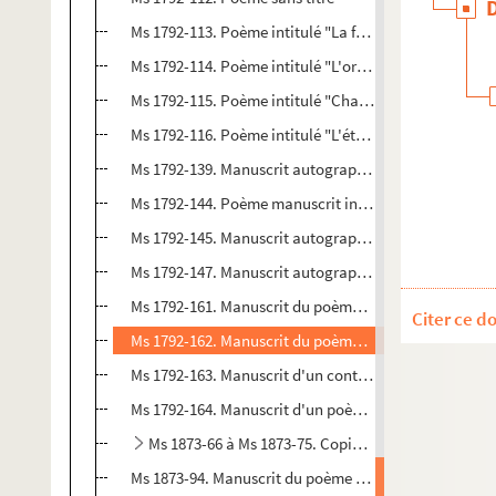
Ms 1792-113. Poème intitulé "La fiancée polonaise"
Ms 1792-114. Poème intitulé "L'oreiller d'Inès"
Ms 1792-115. Poème intitulé "Chant dédié à l'école... 
Ms 1792-116. Poème intitulé "L'étonnement"
Ms 1792-139. Manuscrit autographe du poème intitulé
Ms 1792-144. Poème manuscrit intitulé "le rêve d'un e
Ms 1792-145. Manuscrit autographe du poème intitulé
Ms 1792-147. Manuscrit autographe du poème intitulé 
Ms 1792-161. Manuscrit du poème intitulé "La fleur d
Citer ce d
Ms 1792-162. Manuscrit du poème intitulé "La suite d
Ms 1792-163. Manuscrit d'un conte intitulé "Le petit 
Ms 1792-164. Manuscrit d'un poème sans titre écrit d
Ms 1873-66 à Ms 1873-75. Copies d'imprimeur num
Ms 1873-94. Manuscrit du poème
Victor Hugo