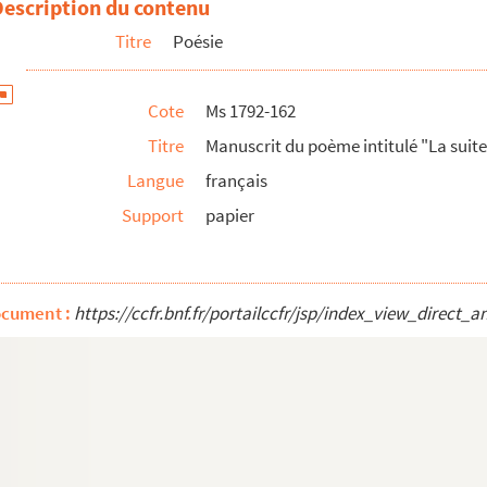
Description du contenu
Titre
Poésie
de Douai. Les Maîtres voix d'enfans"
Cote
Ms 1792-162
Titre
Manuscrit du poème intitulé "La suit
 "La jeune châtelaine"
Langue
français
nfant"
Support
papier
 "L'Ange"
: "C'est moi"
es champs."
ocument :
https://ccfr.bnf.fr/portailccfr/jsp/index_view_dire
u crieur du Rhône"
menteur"
e Bordeaux
érotées de poèmes de Marceline Desbordes-Valmore