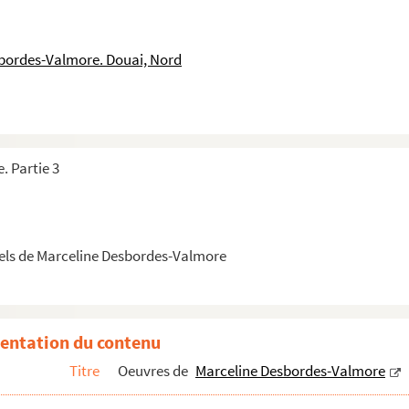
.
sbordes-Valmore. Douai, Nord
Rhône. Historique."
lage"
. Partie 3
on"
de guerre"
els de Marceline Desbordes-Valmore
 à Elisa Busnach, née Rodriguez Gradin.
entation du contenu
e et Mélanie Waldor
Titre
Oeuvres de
Marceline Desbordes-Valmore