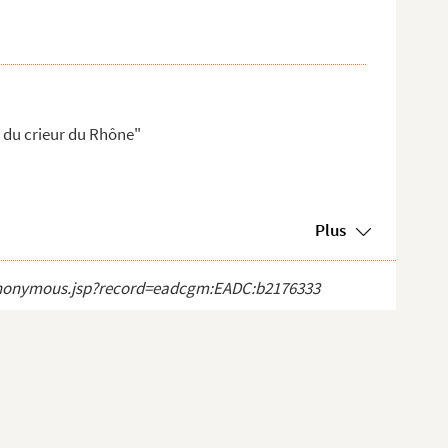
e du crieur du Rhône"
Plus
ct_anonymous.jsp?record=eadcgm:EADC:b2176333