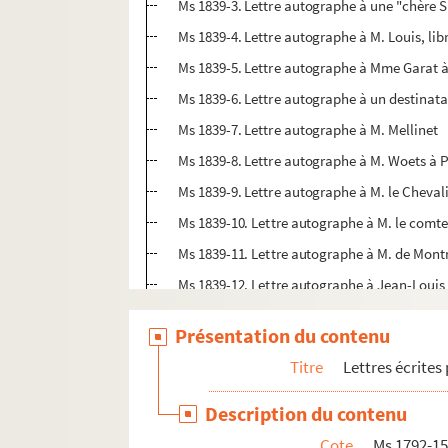
Ms 1839-3. Lettre autographe à une "chère 
Ms 1839-4. Lettre autographe à M. Louis, libr
Ms 1839-5. Lettre autographe à Mme Garat à
Ms 1839-6. Lettre autographe à un destinatai
Ms 1839-7. Lettre autographe à M. Mellinet
Ms 1839-8. Lettre autographe à M. Woets à P
Ms 1839-9. Lettre autographe à M. le Cheval
Ms 1839-10. Lettre autographe à M. le comte
Ms 1839-11. Lettre autographe à M. de Mont
Ms 1839-12. Lettre autographe à Jean-Louis 
Ms 1839-13. Lettre autographe à M. Lubbert,
Présentation du contenu
Ms 1839-14. Lettre autographe à M. Gabriel d
Titre
Lettres écrites
Ms 1839-15. Lettre autographe à M. Ladvocat
Ms 1839-16. Lettre autographe à M. Alexis Si
Description du contenu
Ms 1839-17. Lettre autographe à Mme Firmin 
Cote
Ms 1792-1