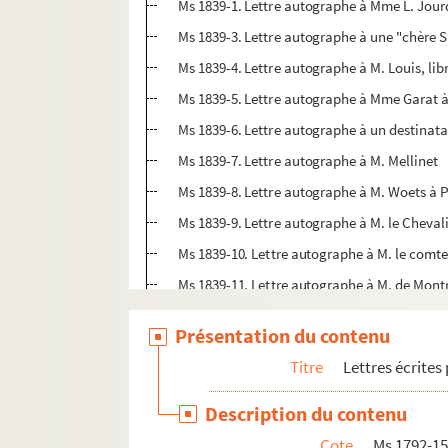
Ms 1839-1. Lettre autographe à Mme L. Jour
Ms 1839-3. Lettre autographe à une "chère 
Ms 1839-4. Lettre autographe à M. Louis, libr
Ms 1839-5. Lettre autographe à Mme Garat à
Ms 1839-6. Lettre autographe à un destinatai
Ms 1839-7. Lettre autographe à M. Mellinet
Ms 1839-8. Lettre autographe à M. Woets à P
Ms 1839-9. Lettre autographe à M. le Cheval
Ms 1839-10. Lettre autographe à M. le comte
Ms 1839-11. Lettre autographe à M. de Mont
Ms 1839-12. Lettre autographe à Jean-Louis 
Présentation du contenu
Ms 1839-13. Lettre autographe à M. Lubbert,
Titre
Lettres écrites
Ms 1839-14. Lettre autographe à M. Gabriel d
Ms 1839-15. Lettre autographe à M. Ladvocat
Description du contenu
Ms 1839-16. Lettre autographe à M. Alexis Si
Cote
Ms 1792-1