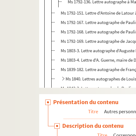
Ms 1792-136. Lettre autographe à M
Ms 1792-151. Lettre d'Antoine de Latour à
Ms 1792-167. Lettre autographe de Pauli
Ms 1792-168. Lettre autographe de Paul
Ms 1792-169. Lettre autographe de Jacqu
Ms 1803-3. Lettre autographe d'Auguste P
Ms 1803-4. Lettre d'A. Guerne, maire de 
Ms 1839-182. Lettre autographe de Franç
Ms 1840. Lettres autographes de Loui
Ms 1843-3. Lettre autographe de Pauli
Ms 1843-4. Lettre autographe de Pauli
Présentation du contenu
Ms 1843-5. Lettre autographe de Pauli
Titre
Autres personn
Ms 1843-6. Lettre autographe de Paulin
Description du contenu
Ms 1843-7. Lettre autographe de Pauli
Titre
Correspond
Ms 1843-8. Lettre autographe de Pauli