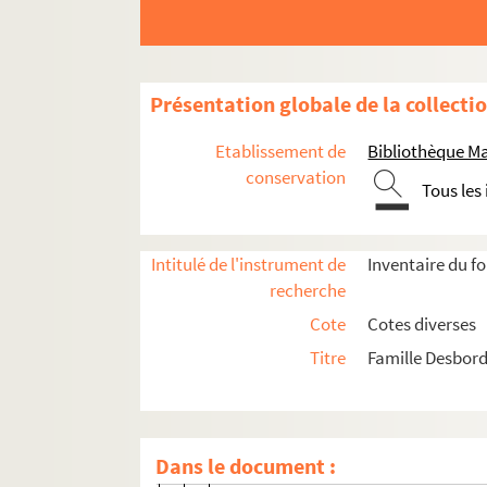
Ms 1792-95. Lettre autographe d'Henri d
Ms 1792-97. Lettre autographe de Louise
Ms 1792-98. Lettre autographe de Loui
Présentation globale de la collecti
Ms 1792-99. Lettre autographe de Louise
Etablissement de
Bibliothèque M
Ms 1792-100. Lettre autographe de Louis
conservation
Tous les
Ms 1792-101. Lettre autographe de Louis
Ms 1792-102. Lettre autographe de Louis
Intitulé de l'instrument de
Inventaire du f
Ms 1792-103. Lettre autographe de Loui
recherche
Ms 1792-104. Lettre autographe de Jacque
Cote
Cotes diverses
Ms 1792-118. Lettre autographe de Pierre 
Titre
Famille Desbord
Ms 1792-119 à Ms 1792-137. Lettres aut
Ms 1792-119. Lettre à une destinata
Ms 1792-120. Lettre autographe à une
Dans le document :
Ms 1792-121. Lettre à un destinataire