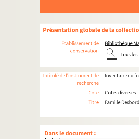
Ms 1766-248. Lettre autographe en angla
Ms 1792-91. Lettre du Dr. Jean-Louis Alibe
Ms 1792-95. Lettre autographe d'Henri d
Présentation globale de la collecti
Ms 1792-97. Lettre autographe de Louise
Etablissement de
Bibliothèque M
Ms 1792-98. Lettre autographe de Loui
conservation
Tous les
Ms 1792-99. Lettre autographe de Louise
Ms 1792-100. Lettre autographe de Louis
Intitulé de l'instrument de
Inventaire du f
Ms 1792-101. Lettre autographe de Louis
recherche
Ms 1792-102. Lettre autographe de Louis
Cote
Cotes diverses
Ms 1792-103. Lettre autographe de Loui
Titre
Famille Desbord
Ms 1792-104. Lettre autographe de Jacque
Ms 1792-118. Lettre autographe de Pierre 
Ms 1792-119 à Ms 1792-137. Lettres aut
Dans le document :
Ms 1792-119. Lettre à une destinata