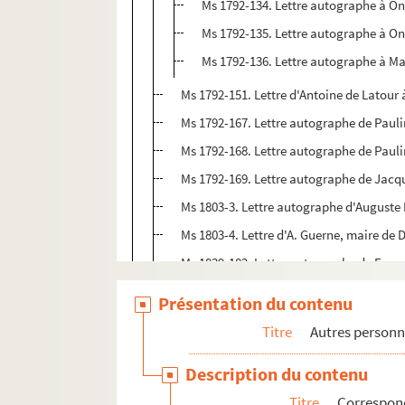
Ms 1792-134. Lettre autographe à On
Ms 1792-135. Lettre autographe à On
Ms 1792-136. Lettre autographe à M
Ms 1792-151. Lettre d'Antoine de Latour à
Ms 1792-167. Lettre autographe de Pauli
Ms 1792-168. Lettre autographe de Paul
Ms 1792-169. Lettre autographe de Jacqu
Ms 1803-3. Lettre autographe d'Auguste P
Ms 1803-4. Lettre d'A. Guerne, maire de 
Ms 1839-182. Lettre autographe de Franç
Ms 1840. Lettres autographes de Loui
Présentation du contenu
Ms 1843-3. Lettre autographe de Pauli
Titre
Autres personn
Ms 1843-4. Lettre autographe de Pauli
Description du contenu
Ms 1843-5. Lettre autographe de Pauli
Titre
Correspond
Ms 1843-6. Lettre autographe de Paulin