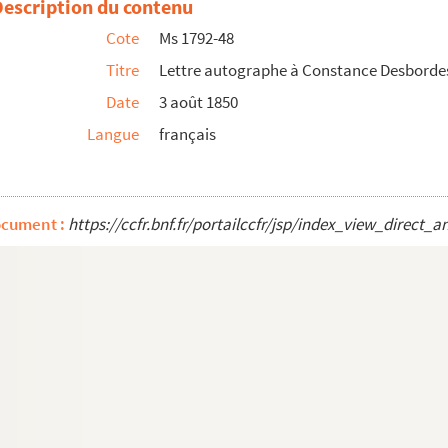
Description du contenu
Cote
Ms 1792-48
Douai
Titre
Lettre autographe à Constance Desborde
Langlais
Date
3 août 1850
e Langlais à Saint-Chamond
Langue
français
, écrite de Paris
 Langlais
ocument :
https://ccfr.bnf.fr/portailccfr/jsp/index_view_dire
elles
ndre Dumas
écrite de Lyon