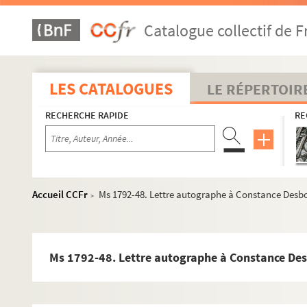
Ms 1792-20. Lettre à un poète inconnu, peut-être Sainte-B
Catalogue collectif de F
Ms 1792-21. Lettre autographe à une destinataire non iden
Ms 1792-22. Lettre autographe à Hippolyte Bis à Paris
Ms 1792-23. Lettre autographe à Marie Ménissier Nodier à P
LES CATALOGUES
LE RÉPERTOIR
Ms 1792-24. Lettre autographe à Alexandre Vattemare à Par
RECHERCHE RAPIDE
RE
Ms 1792-25. Lettre autographe à Elisa Frank à Rouen
Ms 1792-26. Lettre autographe à Louise Crombach à Paris
Ms 1792-27. Lettre autographe à Ondine Valmore
Ms 1792-28. Lettre autographe à Louis Chlendowski à Pari
Accueil CCFr
Ms 1792-48. Lettre autographe à Constance Desb
>
Ms 1792-29. Lettre autographe à Ondine Valmore à Chaillo
Ms 1792-30. Lettre autographe à Ondine Valmore à Chaillot
Ms 1792-31. Lettre autographe à Ondine Valmore
Ms 1792-48. Lettre autographe à Constance De
Ms 1792-32. Lettre autographe à Ondine Valmore à Chaill
Ms 1792-33. Lettre autographe à Ondine Valmore à Chaill