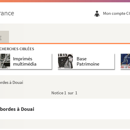
euve et écrite de Lyon.
rance
Mon compte C
tifiée
aris et écrite de Paris
E
is et écrite de Paris.
CHERCHES CIBLÉES
Imprimés
Base
multimédia
Patrimoine
s.
ordes à Douai
t et écrite de Rouen
Notice
1 sur 1
 et écrite de Paris
sbordes à Douai
ot
ot