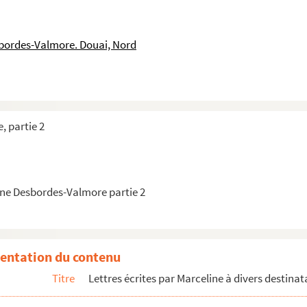
ot
ot
sbordes-Valmore. Douai, Nord
e Paris
Hippolyte Valmore à Ondine à Chaillot.
, partie 2
ris
ne Desbordes-Valmore partie 2
ot
es
entation du contenu
Titre
Lettres écrites par Marceline à divers destinat
Douai