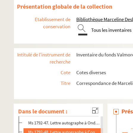
Ms 1792-34. Lettre autographe à Ondine Valmore à Chaill
Présentation globale de la collection
Ms 1792-35. Lettre autographe à Ondine Valmore à Chaill
Etablissement de
Bibliothèque Marceline De
Ms 1792-36. Lettre autographe à Ondine Valmore
conservation
Tous les inventaires
Ms 1792-37. Lettre autographe à Ondine Valmore, écrite d
Ms 1792-38. Lettre autographe conjointe de Marceline et 
Ms 1792-39. Lettre autographe à un inconnu
Intitulé de l'instrument de
Inventaire du fonds Valmore
Ms 1792-40. Lettre autographe à Pauline Duchambge à Pa
recherche
Ms 1792-41. Lettre autographe à Ondine Valmore
Cote
Cotes diverses
Ms 1792-42. Lettre autographe à Ondine Valmore
Titre
Correspondance de Marceli
Ms 1792-43. Lettre autographe à Ondine Valmore à Chaill
Ms 1792-44. Lettre autographe à Ondine Valmore à Etioll
Ms 1792-45. Lettre autographe à Marie Carpentier
Dans le document :
Prés
Ms 1792-46. Lettre autographe à Ondine Valmore
Ms 1792-47. Lettre autographe à Ondine Valmore
Ms 1792-48. Lettre autographe à Constance Desbordes à 