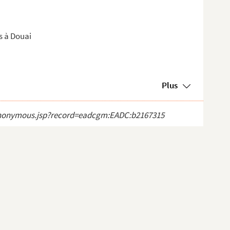
s à Douai
Plus
ct_anonymous.jsp?record=eadcgm:EADC:b2167315