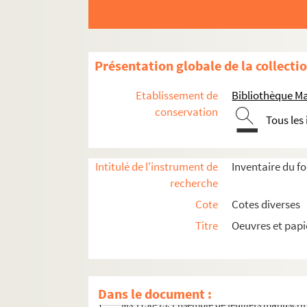
Présentation globale de la collecti
Etablissement de
Bibliothèque M
conservation
Tous les
Intitulé de l'instrument de
Inventaire du f
recherche
Cote
Cotes diverses
Titre
Oeuvres et pap
Oeuvres de Marceline Desbordes-Valmore
Papiers et archives relatifs à Marceline Des
Notes et correspondances concernant les copies
Dans le document :
Ms 1750-13. Ensemble de feuillets manuscrit