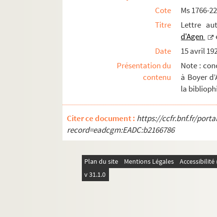
Cote
Ms 1766-2
Titre
Lettre au
d'Agen
Date
15 avril 19
Présentation du
Note : con
contenu
à Boyer d’
la biblioph
Citer ce document :
https://ccfr.bnf.fr/por
record=eadcgm:EADC:b2166786
Plan du site
Mentions Légales
Accessibilit
v 31.1.0