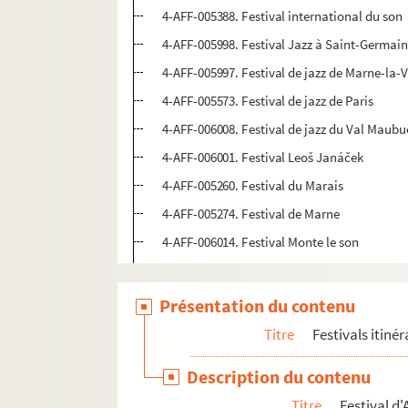
4-AFF-005388. Festival international du son
4-AFF-005998. Festival Jazz à Saint-Germai
4-AFF-005997. Festival de jazz de Marne-la-V
4-AFF-005573. Festival de jazz de Paris
4-AFF-006008. Festival de jazz du Val Maubu
4-AFF-006001. Festival Leoš Janáček
4-AFF-005260. Festival du Marais
4-AFF-005274. Festival de Marne
4-AFF-006014. Festival Monte le son
4-AFF-006041. Festival de musique ancienn
4-AFF-005282. Festival de musique et danses
Présentation du contenu
4-AFF-006002. Festival de musiques Sons d'h
Titre
Festivals itiné
4-AFF-006007. Festival OBOE
Description du contenu
4-AFF-005979. Festival de l'oh
Titre
Festival d