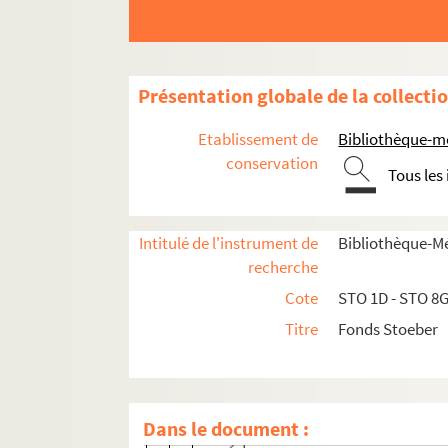
Ehrenfried Stoeber
Correspondance
Présentation globale de la collecti
Tiroir 1D. Oberlin-Ehrenfried
Tiroir 2D. Correspondance Ehrenfried S
Etablissement de
Bibliothèque-m
conservation
3 listes manuscrites (Robert Stoebe
Tous les
A
B
Intitulé de l'instrument de
Bibliothèque-M
C
recherche
D
Cote
STO 1D - STO 8
E
Titre
Fonds Stoeber
F
G
H
Dans le document :
J