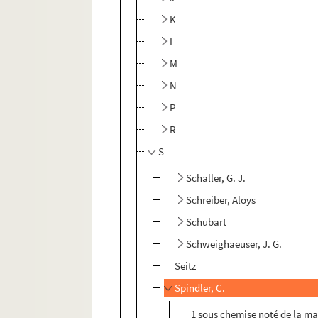
K
L
M
N
P
R
S
Schaller, G. J.
Schreiber, Aloÿs
Schubart
Schweighaeuser, J. G.
Seitz
Spindler, C.
1 sous chemise noté de la ma