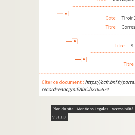
Cote
Tiroir
Titre
Corre
Titre
S
Titre
Citer ce document :
https://ccfr.bnf.fr/por
record=eadcgm:EADC:b2165874
Plan du site
Mentions Légales
Accessibilit
v 31.1.0