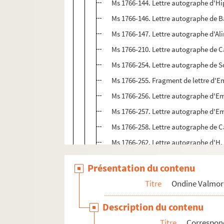
Ms 1766-144. Lettre autographe d'H
Ms 1766-146. Lettre autographe de Ba
Ms 1766-147. Lettre autographe d'Al
Ms 1766-210. Lettre autographe de 
Ms 1766-254. Lettre autographe de S
Ms 1766-255. Fragment de lettre d'
Ms 1766-256. Lettre autographe d'
Ms 1766-257. Lettre autographe d'Em
Ms 1766-258. Lettre autographe de Ca
Ms 1766-262. Lettre autographe d'H. P
Ms 1766-268. Lettre autographe d'Hé
Présentation du contenu
Ms 1766-269. Lettre autographe d'Hé
Titre
Ondine Valmor
Ms 1766-270. Lettre autographe d'Hé
Ms 1766-271. Lettre autographe d'Hé
Description du contenu
Ms 1766-277. Billet de M. Zemin à O
Titre
Correspo