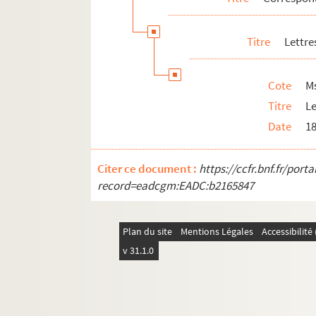
Autres textes et papiers personnels
Titre
Lettre
Autres membres de la famille
Autres personnalités
Cote
M
Titre
Le
Date
1
Citer ce document :
https://ccfr.bnf.fr/por
record=eadcgm:EADC:b2165847
Plan du site
Mentions Légales
Accessibilit
v 31.1.0