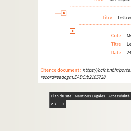
Lettres reçues par Hippolyte Valmore
Titre
Lettre
Ecrits d'Hippolyte Valmore
Documents concernant Hippolyte Valmo
Cote
M
Ondine Valmore
Titre
Le
Autres membres de la famille
Date
24
Autres personnalités
Citer ce document :
https://ccfr.bnf.fr/por
record=eadcgm:EADC:b2165728
Plan du site
Mentions Légales
Accessibilit
v 31.1.0