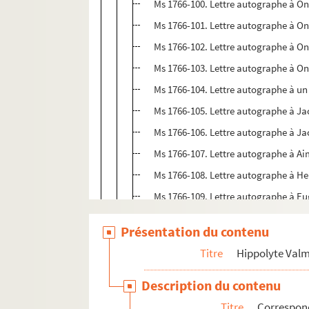
Ms 1766-100. Lettre autographe à Ond
Ms 1766-101. Lettre autographe à Ond
Ms 1766-102. Lettre autographe à Ond
Ms 1766-103. Lettre autographe à O
Ms 1766-104. Lettre autographe à 
Ms 1766-105. Lettre autographe à Ja
Ms 1766-106. Lettre autographe à Ja
Ms 1766-107. Lettre autographe à Aim
Ms 1766-108. Lettre autographe à Hen
Ms 1766-109. Lettre autographe à E
Ms 1766-110. Lettre autographe à Ai
Présentation du contenu
Ms 1766-111. Lettre autographe à E
Titre
Hippolyte Val
Ms 1766-112. Lettre autographe à Duth
Ms 1766-113. Lettre autographe à Osca
Description du contenu
Ms 1844-1. Lettre autographe à une de
Titre
Correspo