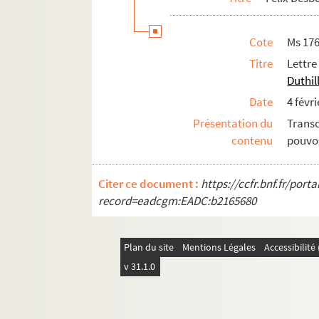
Cote
Ms 17
Titre
Lettr
Duthil
Date
4 févr
Présentation du
Trans
contenu
pouvoi
Citer ce document :
https://ccfr.bnf.fr/por
record=eadcgm:EADC:b2165680
Plan du site
Mentions Légales
Accessibilit
v 31.1.0