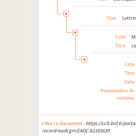
Titre
Lettre
Cote
Ms
Titre
L
Cote
Titre
Date
Présentation du
contenu
Citer ce document :
https://ccfr.bnf.fr/por
record=eadcgm:EADC:b2165639