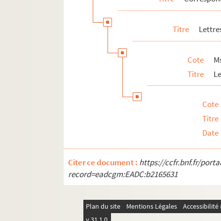
Titre
Lettre
Cote
Ms
Titre
L
Cote
Titre
Date
Citer ce document :
https://ccfr.bnf.fr/por
record=eadcgm:EADC:b2165631
Plan du site
Mentions Légales
Accessibilit
v 31.1.0