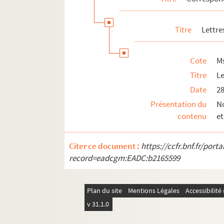
Titre
Lettre
Cote
M
Titre
Le
Date
28
Présentation du
No
contenu
et
Citer ce document :
https://ccfr.bnf.fr/por
record=eadcgm:EADC:b2165599
Plan du site
Mentions Légales
Accessibilit
v 31.1.0