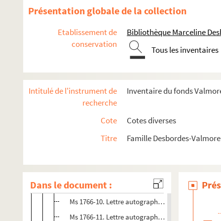
Ms 1608. Lettres autographes de Prosper Valmo
Présentation globale de la collection
Ms 1736-139. Copie de lettre à Hippolyte Mars dat
Etablissement de
Bibliothèque Marceline De
Ms 1751-41. Lettre autographe de Prosper Valmo
conservation
Ms 1751-43. Faire-part du décès de Marceline De
Tous les inventaires
Ms 1766-1. Lettre de Prosper Valmore à Eugénie D
Ms 1766-2. Lettre autographe de Prosper Valmore à 
Intitulé de l'instrument de
Inventaire du fonds Valmore
Ms 1766-3. Lettre autographe de Prosper Valmore 
recherche
Ms 1766-4. Lettre autographe de Prosper Valmore 
Cote
Cotes diverses
Ms 1766-5. Lettre autographe de Prosper Valmore 
Titre
Famille Desbordes-Valmore 
Ms 1766-6. Lettre autographe de Prosper Valmore à
Ms 1766-7. Lettre autographe de Prosper Valmore à
Ms 1766-8. Lettre autographe de Prosper Valmore à
Dans le document :
Prés
Ms 1766-9. Lettre autographe de Prosper Valmore
Ms 1766-10. Lettre autographe de Prosper Valmore
Ms 1766-11. Lettre autographe de Prosper Valmore