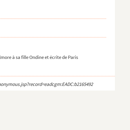
ore à sa fille Ondine et écrite de Paris
ct_anonymous.jsp?record=eadcgm:EADC:b2165492