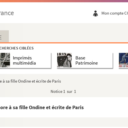
rance
Mon compte C
E
CHERCHES CIBLÉES
Imprimés
Base
multimédia
Patrimoine
à sa fille Ondine et écrite de Paris
Notice
1 sur 1
e à Sainte-Beuve
re daté du 13 juin 1872.
e à sa fille Ondine et écrite de Paris
 à Hippolyte Valmore , Lyon, le 16 avril 1834
e à Hippolyte Valmore datée du 7 août 1836, Lyon.