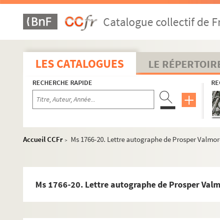
Catalogue collectif de F
LES CATALOGUES
LE RÉPERTOIR
Prosper Valmore
RECHERCHE RAPIDE
RE
Oeuvres
Autres textes
Correspondance
Accueil CCFr
Ms 1766-20. Lettre autographe de Prosper Valmore 
>
Lettres écrites par Prosper Valmore
Ms 1542-2-513. Copie de lettre de Prosper Valmor
Ms 1542-2-515. Extrait de lettre à Hippolyte Valmo
Ms 1766-20. Lettre autographe de Prosper Valmor
Ms 1553-5-1161. Copie de lettre de Prosper Valmore
Ms 1553-5-1279. Copie de lettre de Prosper Valmor