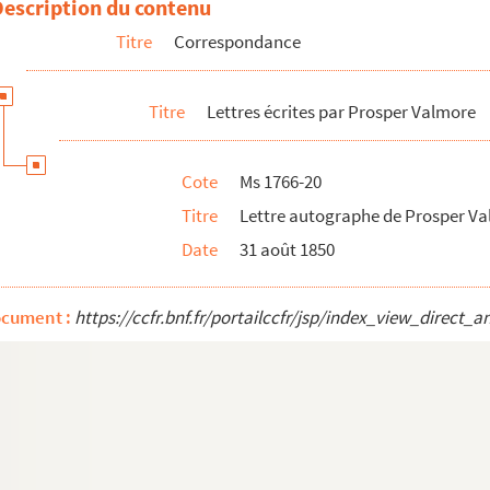
Description du contenu
 à M. Bocage à Paris
Titre
Correspondance
 de M. Bocage à Paris
 à Mlle Pless
Titre
Lettres écrites par Prosper Valmore
à sa fille Ondine
e à M. Loreau à l'Odéon
Cote
Ms 1766-20
 à M. Bocage à Paris
Titre
Lettre autographe de Prosper Valm
 à M. Bocage à Paris
Date
31 août 1850
 à M. Bocage à Paris
 sa fille Ondine et écrite de Paris
ocument :
https://ccfr.bnf.fr/portailccfr/jsp/index_view_dire
e à un inconnu
e à M. Mazet
e à Aimé Langlais
re du Théâtre français
u baron Taylor, écrite de Paris