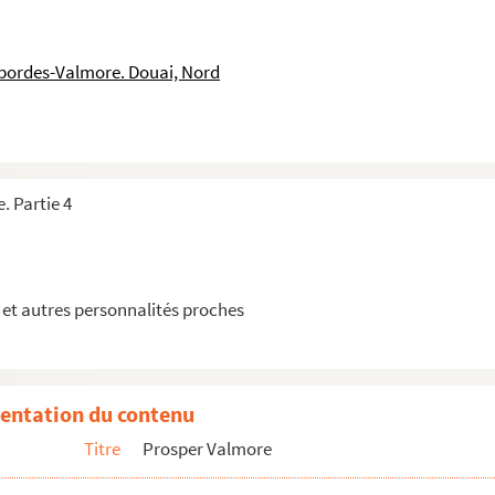
re
ée du 1er novembre 1837 et écrite de Paris
sbordes-Valmore. Douai, Nord
re à Rosa Choque
sbordes-Valmore adressé à Rose Choque et à son époux
esbordes, épouse Drapier
Félix Desbordes, caporal à Brest, et écrite de Paris.
. Partie 4
à M. Singier
à Victor Merlin
à Théophile Bra à Paris
et autres personnalités proches
 un inconnu et écrite de Paris.
 M. Dauzats et écrite de Paris
 Léon Boitel à Paris
entation du contenu
 à Marceline Desbordes-Valmore
Titre
Prosper Valmore
 à M. Bocage à Paris
 à M. Bocage à Paris