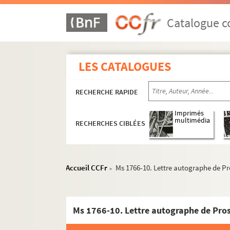
Catalogue co
LES CATALOGUES
RECHERCHE RAPIDE
Imprimés
multimédia
RECHERCHES CIBLÉES
Prosper Valmore
Oeuvres
Autres textes
Accueil CCFr
Ms 1766-10. Lettre autographe de P
>
Correspondance
Lettres écrites par Prosper Valmore
Ms 1766-10. Lettre autographe de Pros
Ms 1542-2-513. Copie de lettre de P