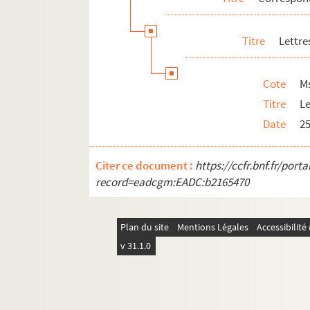
Titre
Lettre
Cote
M
Titre
Le
Date
2
Citer ce document :
https://ccfr.bnf.fr/por
record=eadcgm:EADC:b2165470
Plan du site
Mentions Légales
Accessibilit
v 31.1.0