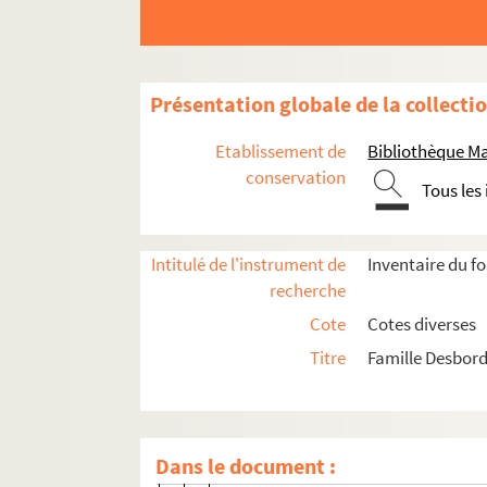
Ms 1542-2-513. Copie de lettre de P
Ms 1542-2-515. Extrait de lettre à H
Présentation globale de la collecti
Ms 1553-5-1161. Copie de lettre de P
Ms 1553-5-1279. Copie de lettre de 
Etablissement de
Bibliothèque M
Ms 1608. Lettres autographes de 
conservation
Tous les
Ms 1736-139. Copie de lettre à Hippo
Ms 1751-41. Lettre autographe de P
Intitulé de l'instrument de
Inventaire du f
Ms 1751-43. Faire-part du décès de 
recherche
Ms 1766-1. Lettre de Prosper Valmor
Cote
Cotes diverses
Ms 1766-2. Lettre autographe de Pros
Titre
Famille Desbord
Ms 1766-3. Lettre autographe de Pro
Ms 1766-4. Lettre autographe de Pro
Ms 1766-5. Lettre autographe de Pro
Dans le document :
Ms 1766-6. Lettre autographe de Pros