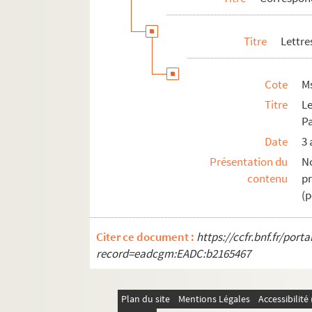
Titre
Lettre
Cote
M
Titre
L
Pa
Date
3 
Présentation du
No
contenu
p
(p
Citer ce document :
https://ccfr.bnf.fr/por
record=eadcgm:EADC:b2165467
Plan du site
Mentions Légales
Accessibilit