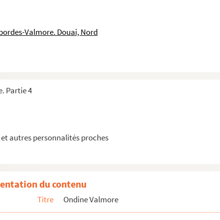
sbordes-Valmore. Douai, Nord
.
. Partie 4
et autres personnalités proches
 titre.
es d’un écolier
entation du contenu
s d’un écolier (suite)
Titre
Ondine Valmore
 fidélité … par J. L. [Jacques Langlais]