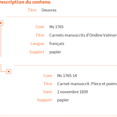
Description du contenu
ahier de rhétorique. Notes de cours, ébauches de poèmes, réflex...
Titre
Oeuvres
oèmes et notes
aductions latines.
Cote
Ms 1765
omptes, listes d’épicerie, blanchisserie, etc.
Titre
Carnets manuscrits d'Ondine Valmor
otes historiques, notes et brouillons divers.
Langue
français
Support
papier
t notes en anglais.
 un sens, dessins dans l’autre.
diverses, dont une de roman épistolaire.
Cote
Ms 1765-14
Titre
Carnet manuscrit. Pièce et poème
ans un sens : Notes prise au cours de Monsieur Arago. Second cah...
Date
2 novembre 1839
s un sens : Notes en polonais. Dans l’autre sens : Traduction,...
Support
papier
 daté du 3 avril 1849 de la main d’Ondine. Notes et brouillons...
sans titre