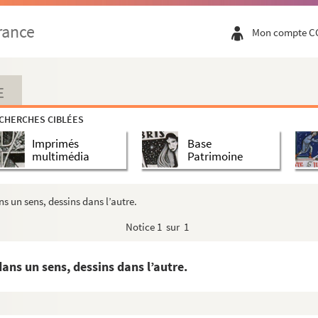
rance
Mon compte C
E
CHERCHES CIBLÉES
Imprimés
Base
multimédia
Patrimoine
s un sens, dessins dans l’autre.
Notice
1 sur 1
 arraché à une revue à identifier intitulé "À un père", dédié ...
ns un sens, dessins dans l’autre.
s, muse timide et fière …
Bathilde Gastellier