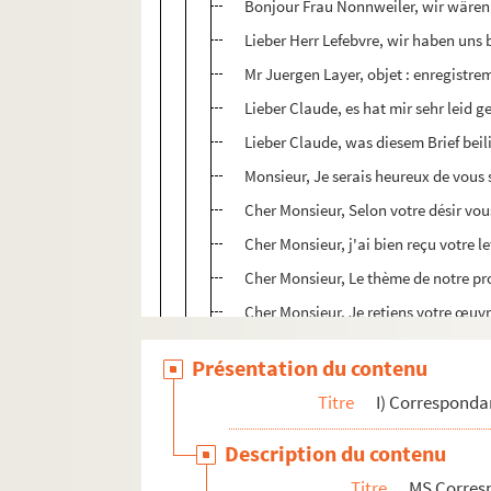
Bonjour Frau Nonnweiler, wir wären
Lieber Herr Lefebvre, wir haben uns
Mr Juergen Layer, objet : enregistr
Lieber Claude, es hat mir sehr leid g
Lieber Claude, was diesem Brief beili
Monsieur, Je serais heureux de vous 
Cher Monsieur, Selon votre désir vou
Cher Monsieur, j'ai bien reçu votre l
Cher Monsieur, Le thème de notre pr
Cher Monsieur, Je retiens votre œuvre
Bien cher confrère et ami, Il est ban
Présentation du contenu
Chers confrères et amis, Rien n'est p
Titre
I) Correspond
Notre année 93 a été fertile en déma
Monsieur le Sénateur-Maire, j'étais s
Description du contenu
Monsieur le Directeur, Suite à la déc
Titre
MS Corres