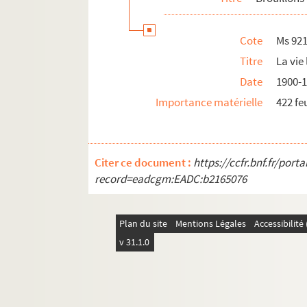
Cote
Ms 92
Titre
La vie
Date
1900-
Importance matérielle
422 feu
Citer ce document :
https://ccfr.bnf.fr/por
record=eadcgm:EADC:b2165076
Plan du site
Mentions Légales
Accessibilit
v 31.1.0