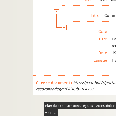
Titre
Comma
Cote
Titre
L
g
Date
1
Langue
fr
Citer ce document :
https://ccfr.bnf.fr/por
record=eadcgm:EADC:b2164230
Plan du site
Mentions Légales
Accessibilit
v 31.1.0