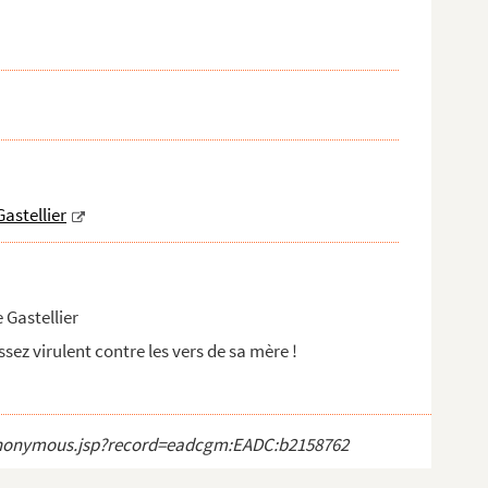
Gastellier
 Gastellier
sez virulent contre les vers de sa mère !
ct_anonymous.jsp?record=eadcgm:EADC:b2158762