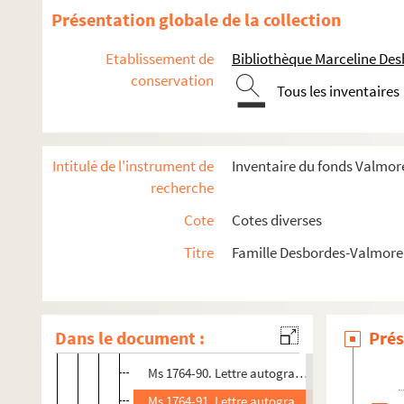
Ms 1764-77. Lettre autographe à Bathilde Gaste
Présentation globale de la collection
Ms 1764-78. Lettre autographe à Bathilde Gaste
Etablissement de
Bibliothèque Marceline De
Ms 1764-79. Lettre autographe à Bathilde Gas
conservation
Tous les inventaires
Ms 1764-80. Lettre autographe à Bathilde Gast
Ms 1764-81. Lettre autographe à Bathilde Gast
Ms 1764-82. Lettre autographe à Bathilde Gastel
Intitulé de l'instrument de
Inventaire du fonds Valmore
Ms 1764-83. Lettre autographe à Bathilde Gaste
recherche
Ms 1764-84. Lettre autographe à Bathilde Gaste
Cote
Cotes diverses
Ms 1764-85. Lettre autographe à Bathilde Gaste
Titre
Famille Desbordes-Valmore 
Ms 1764-86. Lettre autographe à Bathilde Gaste
Ms 1764-87. Lettre autographe à Bathilde Gast
Ms 1764-88. Lettre autographe à Bathilde Gaste
Dans le document :
Prés
Ms 1764-89. Lettre autographe à Bathilde Gaste
Ms 1764-90. Lettre autographe à Bathilde Gast
Ms 1764-91. Lettre autographe à Bathilde Gast