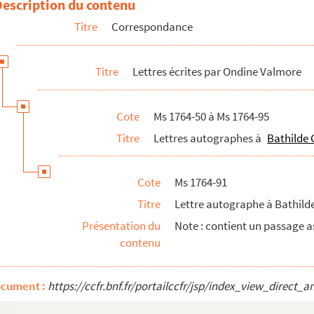
Description du contenu
llier à Paris
Titre
Correspondance
ellier
ellier
Titre
Lettres écrites par Ondine Valmore
llier et écrite de Lyon
et d'Inès Valmore à Hippolyte Valmore et écrite de Milan
Cote
Ms 1764-50 à Ms 1764-95
 à Hippolyte Valmore
Titre
Lettres autographes à
Bathilde 
Londres
e de Londres
Cote
Ms 1764-91
s à Saint Denis d'Anjou
Titre
Lettre autographe à Bathilde
s à Jacques Langlais
Présentation du
Note : contient un passage as
contenu
ocument :
https://ccfr.bnf.fr/portailccfr/jsp/index_view_dire
Précigné