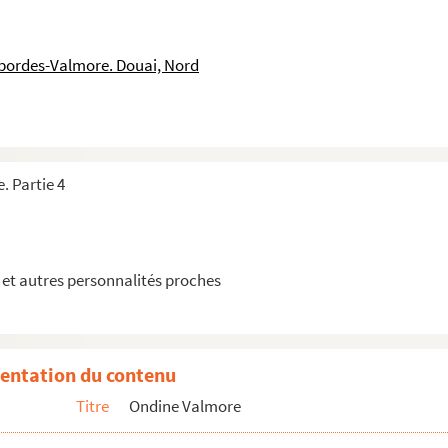
llier à Paris
llier à Paris
sbordes-Valmore. Douai, Nord
tellier aux Fourneaux près Melun
ellier à Lormaison (Oise)
ellier aux Fourneaux près Melun et écrite de Lormaison (Oise)
lier à Orléans et écrite de Paris
. Partie 4
llier à Paris
llier à Paris
llier à Paris
et autres personnalités proches
llier à Paris
ellier
llier à Paris
entation du contenu
llier à Paris
Titre
Ondine Valmore
ellier
ellier