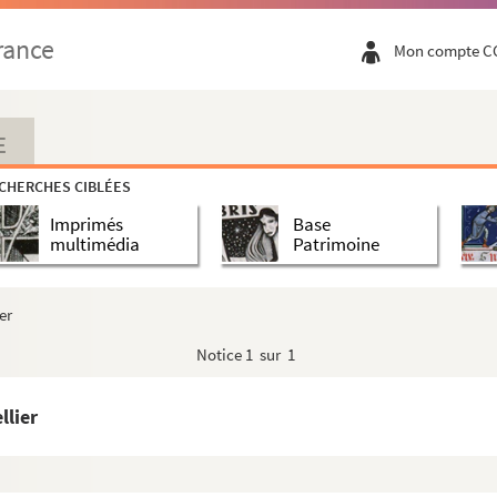
ellier
rance
Mon compte C
lier à Paris et écrite de Paris
llier à Paris
llier à Paris
E
lier à Paris et écrite de Bruxelles
CHERCHES CIBLÉES
lier à Paris et écrite de Paris
Imprimés
Base
lier à Paris et écrite de Paris
multimédia
Patrimoine
ellier
lier et écrite de Paris
er
lier et écrite de Paris
Notice
1 sur 1
lier à Paris et écrite de Tarare
llier à Paris
llier
ellier
llier écrite de Paris