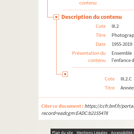
contenu
Description du contenu
Cote
III.2
Titre
Photograph
Date
1955-2019
Présentation du
Ensemble 
contenu
l'enfance 
Cote
III.2.C
Titre
Année
Citer ce document :
https://ccfr.bnf.fr/por
record=eadcgm:EADC:b2155478
Plan du site
Mentions Légales
Accessibilit