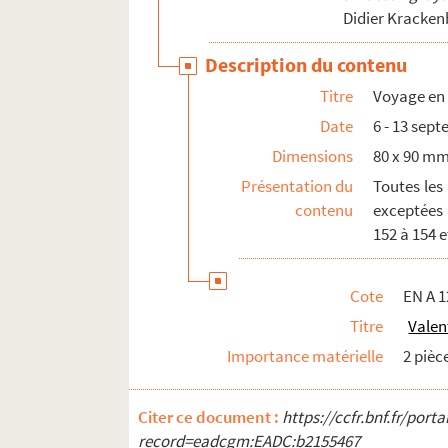
Photographies de personnes
Didier Kracken
Autres photographies
Description du contenu
Titre
Voyage e
Date
6 - 13 sep
Dimensions
80 x 90 m
Présentation du
Toutes les
contenu
exceptées 
152 à 154 e
Cote
EN A 1
Titre
Valen
Importance matérielle
2 pièc
Citer ce document :
https://ccfr.bnf.fr/por
record=eadcgm:EADC:b2155467