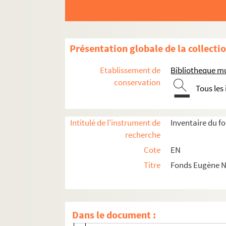
EN A 111. Valentine NOIR (en chemisier 
EN A 112. Trois promeneurs en montagne 
Présentation globale de la collecti
EN A 113. Paysage de montagne
EN A 114. Randonneuse sur un chemin e
Etablissement de
Bibliotheque m
EN A 115. Valentine NOIR (assise sur le 1
conservation
Tous les
EN A 116. Paysage de montagne
EN A 117. Lucerne: l'hôtel Schweizerhof 
Intitulé de l'instrument de
Inventaire du f
EN A 118. Gare du mont Kulm (massif du
recherche
EN A 119. Sur une terrasse
Cote
EN
EN A 120. Paysage de montagne
Titre
Fonds Eugène N
EN A 121. Gare du mont Kulm (massif du
EN A 122 (1). Paysage de montagne
EN A 122 (2). Une statue
Dans le document :
EN A 123. L'hôtel Pilatus-Kulm sur le mo