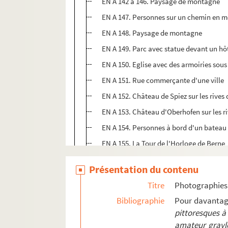
EN A 142 à 146. Paysage de montagne
EN A 147. Personnes sur un chemin en 
EN A 148. Paysage de montagne
EN A 149. Parc avec statue devant un hô
EN A 150. Eglise avec des armoiries sous
EN A 151. Rue commerçante d'une ville
EN A 152. Château de Spiez sur les rives
EN A 153. Château d'Oberhofen sur les r
EN A 154. Personnes à bord d'un bateau
EN A 155. La Tour de l'Horloge de Berne
EN A 156. La Tour des prisons (Käfigtur
Présentation du contenu
Voyage dans le Midi du 3 au 13 avril 1901
Titre
Photographies
Voyage au bord de la Manche
Bibliographie
Pour davantage
pittoresques à
Photographies de cyclisme
amateur graylo