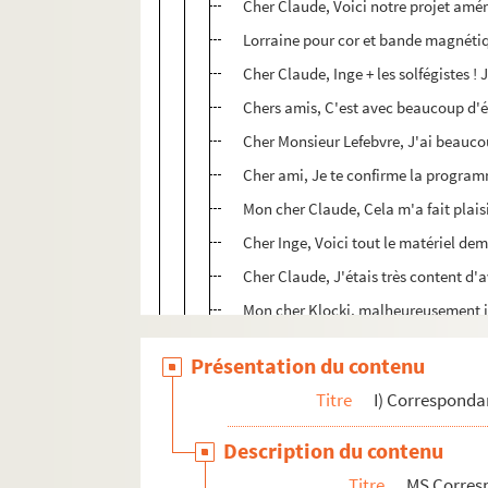
Cher Claude, Voici notre projet amér
Lorraine pour cor et bande magnétiq
Cher Claude, Inge + les solfégistes !
Chers amis, C'est avec beaucoup d'
Cher Monsieur Lefebvre, J'ai beauco
Cher ami, Je te confirme la progra
Mon cher Claude, Cela m'a fait plaisir
Cher Inge, Voici tout le matériel dem
Cher Claude, J'étais très content d'a
Mon cher Klocki, malheureusement je
Chère Inge, Cher Claude, merci pour
Présentation du contenu
Dear Claude, Thank you for your lette
Titre
I) Correspond
Cher ami, comptez sur moi pour fair
Cher Monsieur Claude Lefèvre, C'est
Description du contenu
Chère Inge, Claude m'a apporté, au c
Titre
MS Corres