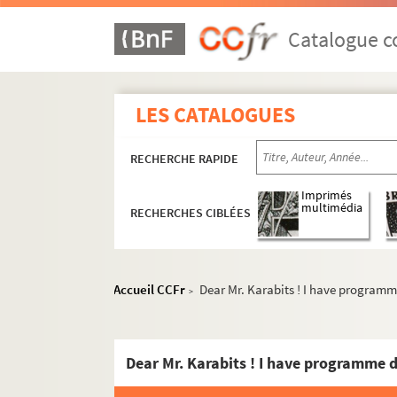
Catalogue co
LES CATALOGUES
RECHERCHE RAPIDE
I) Correspondance
MS Correspondance 1
Imprimés
multimédia
RECHERCHES CIBLÉES
MS Correspondance 2
Compositeurs
Accueil CCFr
Dear Mr. Karabits ! I have programme
Lieber Claude, Mitte und Ende-Deze
>
Chère Inge, Je t'ai déjà indiqué que
Bonsoir Madame, C'est avec grand pla
Dear Mr. Karabits ! I have programme de
Bonjour Claude Lefebvre, Merci d'av