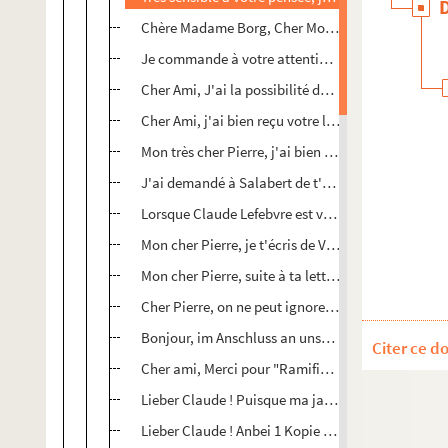
Chère Madame Borg, Cher Monsieur Lefebvre, ich er
Je commande à votre attention la partition de Cla
Cher Ami, J'ai la possibilité de proposer au Minist
Cher Ami, j'ai bien reçu votre lettre du 9 février p
Mon très cher Pierre, j'ai bien reçu ta lettre qui m'
J'ai demandé à Salabert de t'expédier "Océan de 
Lorsque Claude Lefebvre est venu me trouver il y a
Mon cher Pierre, je t'écris de Varel (Allemagne du
Mon cher Pierre, suite à ta lettre amicale de déce
Cher Pierre, on ne peut ignorer les ennuis de sant
Bonjour, im Anschluss an unser eben geführtes T
Citer ce d
Cher ami, Merci pour "Ramifications"
Lieber Claude ! Puisque ma jambe sera mieux (pas
Lieber Claude ! Anbei 1 Kopie der SR. Sendung mi