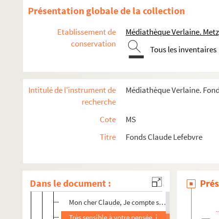
Présentation globale de la collection
Etablissement de
Médiathèque Verlaine. Metz
conservation
Tous les inventaires
I) Correspondance
Intitulé de l'instrument de
Médiathèque Verlaine. Fond
MS Correspondance 1
recherche
MS Correspondance 2
Cote
MS
Compositeurs
Titre
Fonds Claude Lefebvre
Lieber Claude, Mitte und Ende-Dezember habe ich
Chère Inge, Je t'ai déjà indiqué que dans ton exe
Bonsoir Madame, C'est avec grand plaisir que j'ai
Dans le document :
Prés
Bonjour Claude Lefebvre, Merci d'avoir bien voul
Mon cher Claude, Je compte sur une pièce nouvelle
Très sensible à votre pensée, je vous adresse mes