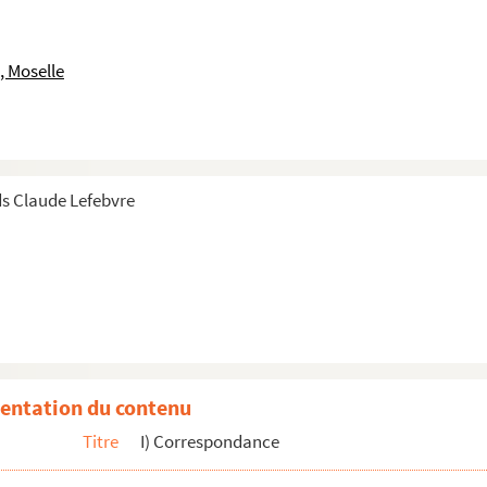
, Moselle
s Claude Lefebvre
 ständig versucht Dich anzurufen
mplaire "esquisse"
 fait votre connaissance
entation du contenu
u prendre un peu de votre temps
Titre
I) Correspondance
 de toi pour le concert
 vœux les meilleurs pour 1972