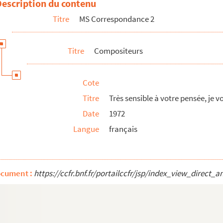
Description du contenu
laube mir, in deutsch zu schreiben - es ist einfach
Titre
MS Correspondance 2
ude Lefebvre, intitulée
Cheminements
re chargé de la Culture des nominations dans l'Or...
Titre
Compositeurs
our laquelle je vous remercie
a fait, ainsi qu'à Inge, très grand plaisir
Cote
terre" et "Orégon"
Titre
Très sensible à votre pensée, je 
 bientôt trente ans
Date
1972
 nord) où je passe quelques jours avec Inge
Langue
français
mbre dernier, Hervé m'a écrit
é qui nous surprennent
elefongespräch
ocument :
https://ccfr.bnf.fr/portailccfr/jsp/index_view_dire
 bon), pour ta pièce "Ramifications"
t Deinen sehr schöne Ramifications