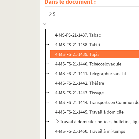
Dans le document :
R
S
T
4-MS-FS-21-1437. Tabac
4-MS-FS-21-1438. Tahiti
4-MS-FS-21-1439. Tapis
4-MS-FS-21-1440. Tchécoslovaquie
4-MS-FS-21-1441. Télégraphie sans fil
4-MS-FS-21-1442. Théâtre
4-MS-FS-21-1443. Tissage
4-MS-FS-21-1444. Transports en Commun de 
4-MS-FS-21-1445. Travail à domicile
Travail à domicile : notices, bulletins, lig
4-MS-FS-21-1450. Travail à mi-temps