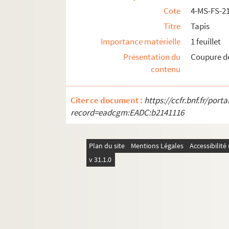
Cote
4-MS-FS-2
Titre
Tapis
Importance matérielle
1 feuillet
Présentation du
Coupure d
contenu
Citer ce document :
https://ccfr.bnf.fr/por
record=eadcgm:EADC:b2141116
Plan du site
Mentions Légales
Accessibilit
v 31.1.0