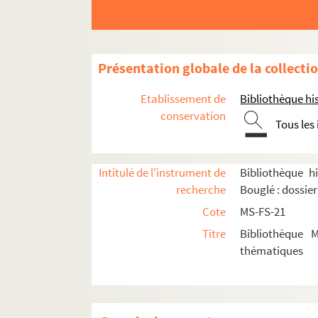
Présentation globale de la collecti
Etablissement de
Bibliothèque his
conservation
Tous les
A
B
Intitulé de l'instrument de
Bibliothèque hi
C
recherche
Bouglé : dossie
D-E
Cote
MS-FS-21
F
Titre
Bibliothèque 
G-J
thématiques
K-M
N-O
P