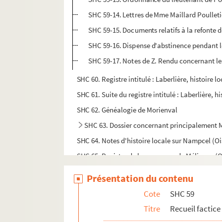
SHC 59-14. Lettres de Mme Maillard Poulletie
SHC 59-15. Documents relatifs à la refonte de
SHC 59-16. Dispense d'abstinence pendant 
SHC 59-17. Notes de Z. Rendu concernant les 
SHC 60. Registre intitulé : Laberlière, histoire l
SHC 61. Suite du registre intitulé : Laberlière, hi
SHC 62. Généalogie de Morienval
SHC 63. Dossier concernant principalement
SHC 64. Notes d'histoire locale sur Nampcel (Oi
SHC 65. Registre de la commune de Mélicocq (O
SHC 66-1. Papiers de Bicquilley
Présentation du contenu
SHC 66-2. Notes sur Compiègne de M. de Cayrol
Cote
SHC 59
SHC 67. Registre provenant des Archives munic
Titre
Recueil factice
SHC 68. Archives relatives à des maisons de C