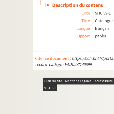
Description du contenu
SHC 71. Etat des magistrats et officiers municip
Cote
SHC 59-1
SHC 72. Les finances communales de la France 
Titre
Catalogue
SHC 73. Roye sur Matz (Oise)
Langue
français
SHC 74. Géométrie descriptive par Zacharie Re
Support
papier
SHC 75. Notes chronologiques sur l'église Sai
SHC 76. Notes et papiers divers
SHC 77. Papiers Jean Desmerest. Titres de 
Citer ce document :
https://ccfr.bnf.fr/por
SHC 78. Papiers Marcel Hémery
record=eadcgm:EADC:b2140899
SHC 79. Recueil de documents relatifs à la guer
SHC 80. Jacobins de Compiègne. Archives
Plan du site
Mentions Légales
Accessibilit
SHC 81. Pièces diverses
v 31.1.0
SHC 82. Pièces diverses