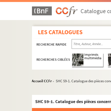
SHC 36-2. Actes émanant de la prévôté fora
SHC 36-3. Actes émanant de la prévôté de la v
Catalogue co
SHC 36-4. Actes émanant de la prévôté de l'
SHC 36-5. Actes émanant de la prévôté et châ
LES CATALOGUES
SHC 36-6. Visiteurs jurés en la juridiction d
SHC 36-7. Actes émanant de la prévôté d'Angy,
RECHERCHE RAPIDE
SHC 36-8. Actes émanant de la prévôté de Sen
SHC 36-9. Actes de tabellionage de Senlis
Imprimés
multimédia
RECHERCHES CIBLÉES
SHC 37. Archives : baillages, justice
SHC 38. Procès et pièces de procédures
SHC 39. Liasse de papiers concernant Bléranco
Accueil CCFr
SHC 59-1. Catalogue des pièces con
>
SHC-40. Documents concernant Noyon, Longmo
SHC 41. Pièces concernant Gondreville, le Val
SHC 42. Dossiers de pièces diverses
SHC 59-1. Catalogue des pièces concer
SHC 43. Liasse factice