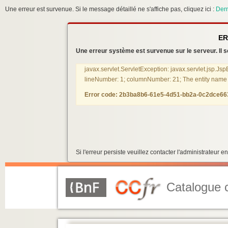
Une erreur est survenue. Si le message détaillé ne s'affiche pas, cliquez ici :
Dern
ER
Une erreur système est survenue sur le serveur. Il se
javax.servlet.ServletException: javax.servlet.jsp.Js
lineNumber: 1; columnNumber: 21; The entity name mu
Error code: 2b3ba8b6-61e5-4d51-bb2a-0c2dce6
Si l'erreur persiste veuillez contacter l'administrateur
Catalogue c