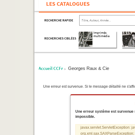
LES CATALOGUES
RECHERCHE RAPIDE
Imprimés
multimédia
RECHERCHES CIBLÉES
Accueil CCFr
Georges Raux & Cie
>
Une erreur est survenue. Si le message détaillé ne s'affic
Une erreur système est survenue sur
impossible.
javax.servlet.ServletException: j
org.xml.sax.SAXParseException; s