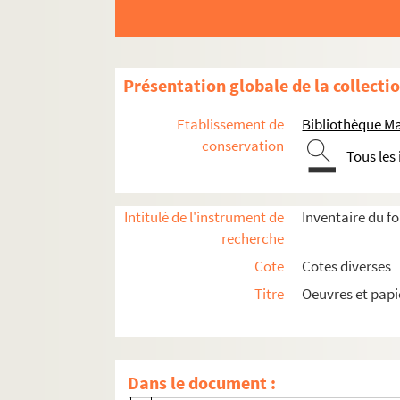
Présentation globale de la collecti
Etablissement de
Bibliothèque M
Oeuvres de Marceline Desbordes-Valmore
conservation
Tous les
Poésie
Ms 1063 . Marceline Desbordes Valmor
Intitulé de l'instrument de
Inventaire du f
Ms 1506. Poésies autographes de Mar
recherche
Ms 1567. Poésies choisies et copiées pa
Cote
Cotes diverses
Ms 1734-12. Poème intitulé
Le menteur 
Titre
Oeuvres et pap
Ms 1751-48. Poème autographe de Marc
Ms 1751-59. Poème autographe
Le nuage
Ms 1751-62. Poème autographe : Pour la 
Dans le document :
Ms 1762. Copie de vers de Marceline Des