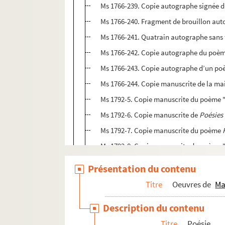
Ms 1766-239. Copie autographe signée 
Ms 1766-240. Fragment de brouillon aut
Ms 1766-241. Quatrain autographe sans 
Ms 1766-242. Copie autographe du poèm
Ms 1766-243. Copie autographe d’un po
Ms 1766-244. Copie manuscrite de la ma
Ms 1792-5. Copie manuscrite du poème "
Ms 1792-6. Copie manuscrite de
Poésies 
Ms 1792-7. Copie manuscrite du poème
Ms 1792-8. Copie manuscrite du poème "
Ms 1792-9. Copie manuscrite du poème "
Présentation du contenu
Ms 1792-64. Poème "A ma fille absente"
Titre
Oeuvres de
Ma
Ms 1792-67. Poèmes autographes
Description du contenu
Ms 1792-68. Poème autographe intitul
Titre
Poésie
Ms 1792-70. Poème autographe sans titr