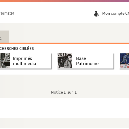
rance
Mon compte C
E
CHERCHES CIBLÉES
Imprimés
Base
multimédia
Patrimoine
Notice
1 sur 1