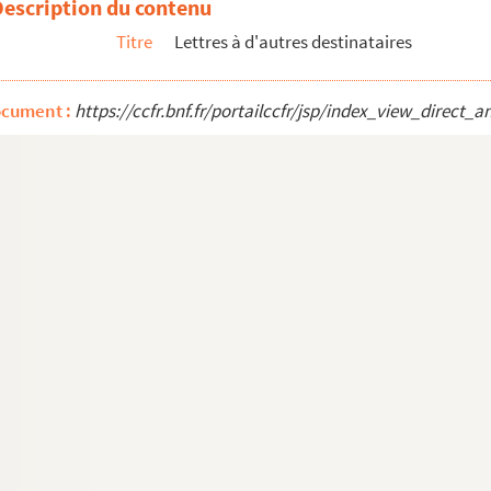
Description du contenu
Titre
Lettres à d'autres destinataires
ocument :
https://ccfr.bnf.fr/portailccfr/jsp/index_view_dire
ille Palm
es notabilités par le magazine Fantasio (1913)
r