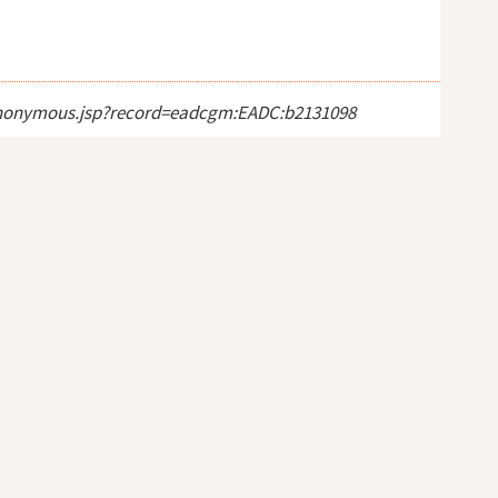
ct_anonymous.jsp?record=eadcgm:EADC:b2131098