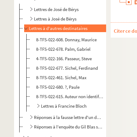
Lettres de José de Bérys
Lettres à José de Bérys
Lettres à d'autres destinataires
Citer ce d
8-TFS-022-608. Donnay, Maurice
8-TFS-022-678. Palm, Gabriel
4-TFS-022-166. Passeur, Steve
8-TFS-022-677. Sichel, Ferdinand
8-TFS-022-461. Sichel, Max
8-TFS-022-680. ?, Paule
8-TFS-022-615. Auteur non identifié. Carte pour la fam
Lettres à Francine Bloch
Réponses à la fausse lettre d'un désespéré envoyée à d
Réponses à l'enquête du Gil Blas sur la crise de l'amou