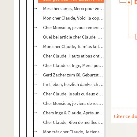
Mes chers amis, Merci pour vos très gentilles atte
Mon cher Claude, Voici la copie de la 8e s. J'ai ét
Cher Monsieur, je vous remercie avec beaucoup de
Quel bel article cher Claude, quels beaux articles
Mon cher Claude, Tu m'as fait une des plus belles
Cher Claude, Hauts et bas ont alterné dans la cris
Cher Claude et Inge, Merci pour votre invitation a
Gerd Zacher zum 60. Geburtstag. 6 Juli 1989
Ihr Lieben, herzlich danke ich für Euer Geburtsta
Cher Claude, je suis curieux de sentir ta nouvelle 
Cher Monsieur, je viens de recevoir votre magnif
Chers Inge & Claude, Après une semaine mouvem
Citer ce d
Cher Claude, Rien de meilleur pour enfanter de ce
Mon très cher Claude, Je tiens à te témoigner ma 