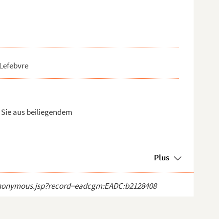
 Lefebvre
e Sie aus beiliegendem
Plus
ct_anonymous.jsp?record=eadcgm:EADC:b2128408