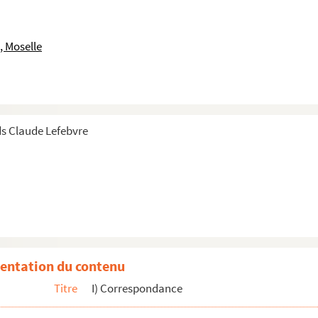
ether what José so nicely calls a "ramillete"
, Moselle
porain
vous a jamais oublié
tre envoi
s Claude Lefebvre
 toute mon amitié
enue
 (de ce mot)
oyage américain
entation du contenu
 coordonnées
Titre
I) Correspondance
 tarde
endem