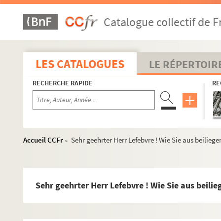
Jean de Menton, LL. AA. RR. Le Duc et la Duchesse
Catalogue collectif de F
Dear Mr Lefebvre, I have been very impressed by t
Chers amis, En mai 1989, Jacques Grimbert aura 
Lieber Claude, jetzt habe ich endlich einmal Super
LES CATALOGUES
LE RÉPERTOIR
Liebe Inge, endlich erhälst Du anliegend den Vert
RECHERCHE RAPIDE
RE
Cher ami, Vous avez bien voulu me transmettre un
Sehr geehrte Damen und Herren, Im Auftrag von H
Bravo, Claude, pour l'interview très réussie de ve
Mon cher Claude, Nous avions fixé une réunion à 
Accueil CCFr
Sehr geehrter Herr Lefebvre ! Wie Sie aus beilieg
>
Dear mr Lefebvre, I am doing post-gradual resear
Monsieur, Je reviens vers vous dans le dossier ci-
Monsieur, Je fais suite à notre entretien à mon Ca
Sehr geehrter Herr Lefebvre ! Wie Sie aus beili
Lieber Herr Lefebvre, es gibt nicht
Cher Claude, J'espère que cette lettre saura vous 