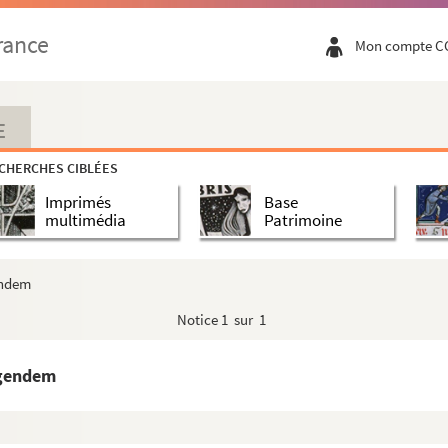
 d'Orléans
rance
Mon compte C
he music
60 ans
 Yoshigi
E
rag mit Claude
CHERCHES CIBLÉES
 dossier
Imprimés
Base
errn Nyffeler
multimédia
Patrimoine
ndredi sur France Culture
Metz
endem
ch
Notice
1 sur 1
dessus
binet
egendem
trouver