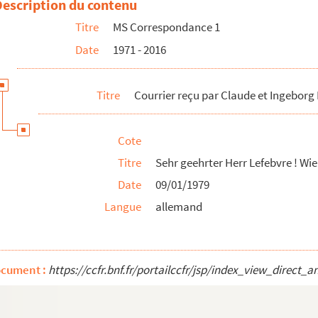
Description du contenu
ntions, lettres, photos et compacts
Titre
MS Correspondance 1
é très heureuse
Date
1971 - 2016
 retard
Titre
Courrier reçu par Claude et Ingeborg
e que je traverse
Cote
u festival de Metz
Titre
Sehr geehrter Herr Lefebvre ! Wi
Date
09/01/1979
gs-päckchen
Langue
allemand
disque
ique cadeau
entée
ocument :
https://ccfr.bnf.fr/portailccfr/jsp/index_view_dire
tte forêt magique
très profonde