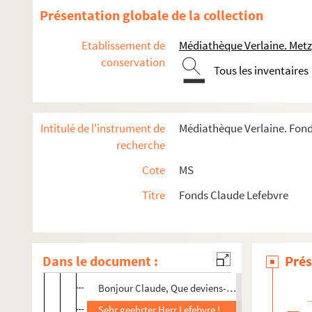
Queridos amigos / Dear Friends, finally we got tog
Présentation globale de la collection
Lieber Claude, Wie geht es Dir, Euch ?
Etablissement de
Médiathèque Verlaine. Metz
Chers amis compositeurs, Dans le monde contem
conservation
Tous les inventaires
Mon cher Claude, Pardon pour le retard
Cher Claude Lefebvre, Votre ancien élève, qui ne 
A mon très cher Maître, Un immense merci pour vo
Intitulé de l'instrument de
Médiathèque Verlaine. Fond
Avis d'échéance des cotisations
recherche
Aussi le beau doit mourir
Cote
MS
De Ravello où Wagner écrivit Parsifal, je t'envoie
Titre
Fonds Claude Lefebvre
Cher Monsieur, Un petit mot pour confirmer ma v
Cher Monsieur, Je saisis l'occasion de cette lettre
Des paysages et des architectes, pour clore ce v
Dans le document :
Prés
Je vous prie de bien vouloir noter mes nouvelles
Bonjour Claude, Que deviens-tu ? Te retrouver me
Sehr geehrter Herr Lefebvre ! Wie Sie aus beilieg