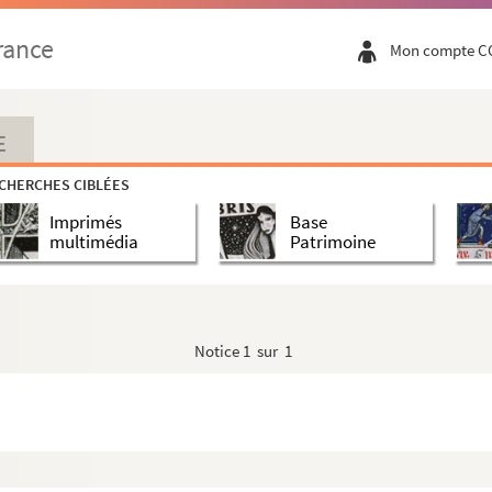
rance
Mon compte C
aires - B histoire et biographie - C litté...
E
aux de Saint-Remy-de-Provence.
CHERCHES CIBLÉES
e de Saint-Remy-de-Provence
Imprimés
Base
multimédia
Patrimoine
 Félibres
Notice
1 sur 1
atoire de Saint-Sauveur à Aix-en-Provence
ville beau-frère de Chapelle, et Firmin-Josep...