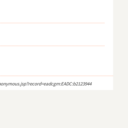
ct_anonymous.jsp?record=eadcgm:EADC:b2123944