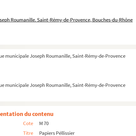
oseph Roumanille. Saint-Rémy-de-Provence, Bouches-du-Rhône
mplèto
. [suivi de] A. Autheman, de l'Isle.
Lis ...
èque municipale Joseph Roumanille, Saint-Rémy-de-Provence
èque municipale Joseph Roumanille, Saint-Rémy-de-Provence
entation du contenu
 faire son héritier - modèle de testament hologra...
Cote
M 70
Titre
Papiers Péllissier
t écrite de Nyon - Suisse