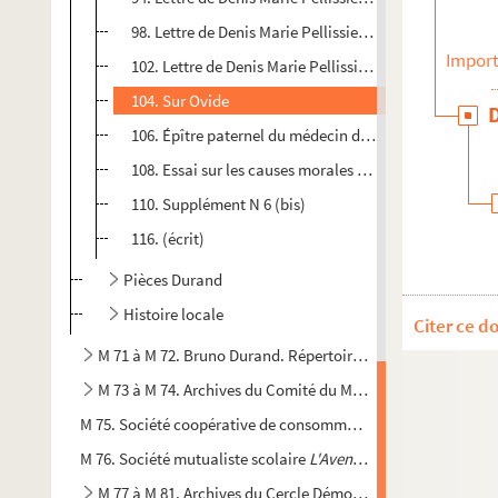
98. Lettre de Denis Marie Pellissier à son fils Toussain
Import
102. Lettre de Denis Marie Pellissier écrite un mois d'av
104. Sur Ovide
106. Épître paternel du médecin de village à son fils
108. Essai sur les causes morales & physiques de la p
110. Supplément N 6 (bis)
116. (écrit)
Pièces Durand
Histoire locale
Citer ce d
M 71 à M 72. Bruno Durand. Répertoire du Félibrige
M 73 à M 74. Archives du Comité du Monument à Joseph R
M 75. Société coopérative de consommation
Les Amis Réunis
M 76. Société mutualiste scolaire
L'Avenir
. Registre de compt
M 77 à M 81. Archives du Cercle Démocratique de Saint-R