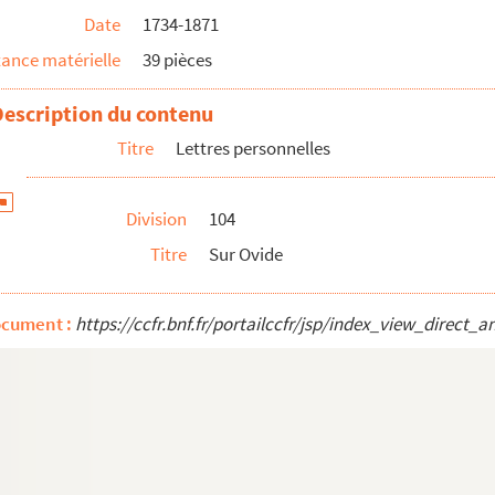
Date
1734-1871
t écrite un 29 septembre
ance matérielle
39 pièces
ril (s.d.) à Denise ?
Description du contenu
Titre
Lettres personnelles
ierre de consomption des jeunes femmes & des mor...
Division
104
Titre
Sur Ovide
ocument :
https://ccfr.bnf.fr/portailccfr/jsp/index_view_dire
oumanille
. Registre de délibérations
abilité
emy-de-Provence