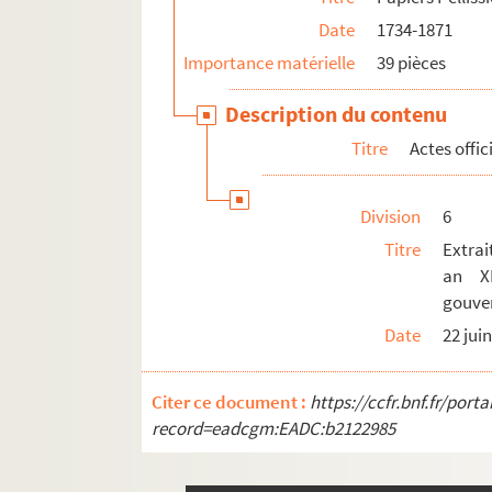
M 123. Archives de la famille Chabrand
Date
1734-1871
M 127. Archives relatives aux fêtes du quartier
Importance matérielle
39 pièces
M 155. Pierre Dupuy,
Saint-Remy-de-Provence
Description du contenu
M 158 à M 206. Archives de la menuiserie Bri
Titre
Actes offic
M 207. Emile Fassin (1842-1922). Saint-Rem
Division
6
Titre
Extrai
an X
gouver
Date
22 jui
Citer ce document :
https://ccfr.bnf.fr/por
record=eadcgm:EADC:b2122985