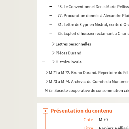
43. Le Conventionnel Denis Marie Pelliss
77. Procuration donnée à Alexandre Plaind
81. Lettre de Cyprien Mistral, écrite d'Or
85. Exploit d'huissier réclamant à Charle
Lettres personnelles
Pièces Durand
Histoire locale
M 71 à M 72. Bruno Durand. Répertoire du Fél
M 73 à M 74. Archives du Comité du Monume
M 75. Société coopérative de consommation
Le
M 76. Société mutualiste scolaire
L'Avenir
. Regi
M 77 à M 81. Archives du Cercle Démocratiq
Présentation du contenu
M 82 à M 83. Travaux d'Étienne Gros
Cote
M 70
M 86 à M 91. Archive de la famille Réginel
Titre
Papiers Péllissi