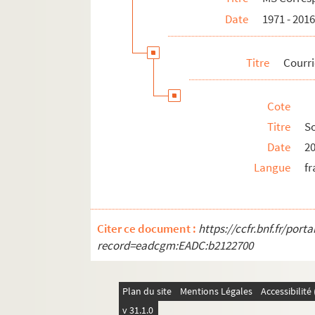
Lieber Claude, Wie geht es Dir, Euch 
Date
1971 - 201
Chers amis compositeurs, Dans le 
Mon cher Claude, Pardon pour le ret
Titre
Courri
Cher Claude Lefebvre, Votre ancien é
A mon très cher Maître, Un immense 
Cote
Avis d'échéance des cotisations
Titre
So
Date
2
Aussi le beau doit mourir
Langue
fr
De Ravello où Wagner écrivit Parsifa
Cher Monsieur, Un petit mot pour c
Cher Monsieur, Je saisis l'occasion d
Citer ce document :
https://ccfr.bnf.fr/por
Des paysages et des architectes, po
record=eadcgm:EADC:b2122700
Je vous prie de bien vouloir noter 
Bonjour Claude, Que deviens-tu ? Te
Plan du site
Mentions Légales
Accessibilit
Sehr geehrter Herr Lefebvre ! Wie Si
v 31.1.0