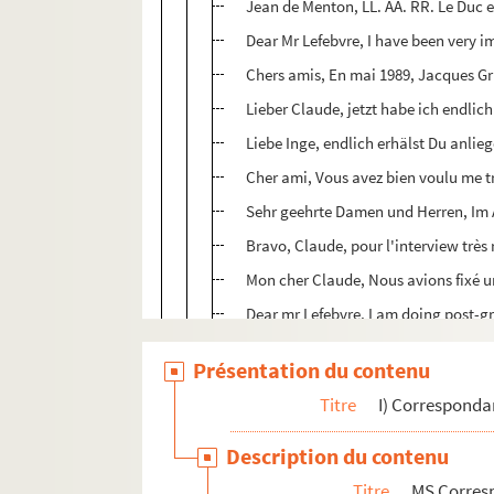
Jean de Menton, LL. AA. RR. Le Duc 
Dear Mr Lefebvre, I have been very 
Chers amis, En mai 1989, Jacques Gr
Lieber Claude, jetzt habe ich endlic
Liebe Inge, endlich erhälst Du anli
Cher ami, Vous avez bien voulu me t
Sehr geehrte Damen und Herren, Im 
Bravo, Claude, pour l'interview très
Mon cher Claude, Nous avions fixé u
Dear mr Lefebvre, I am doing post-g
Monsieur, Je reviens vers vous dans l
Présentation du contenu
Monsieur, Je fais suite à notre entr
Titre
I) Correspond
Lieber Herr Lefebvre, es gibt nicht
Cher Claude, J'espère que cette lett
Description du contenu
Queridos amigos / Dear Friends, fina
Titre
MS Corres