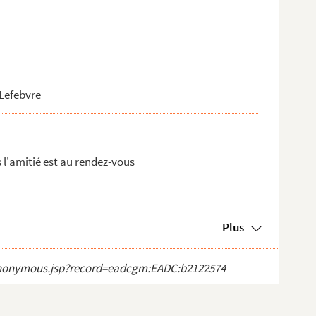
 Lefebvre
 l'amitié est au rendez-vous
Plus
ct_anonymous.jsp?record=eadcgm:EADC:b2122574