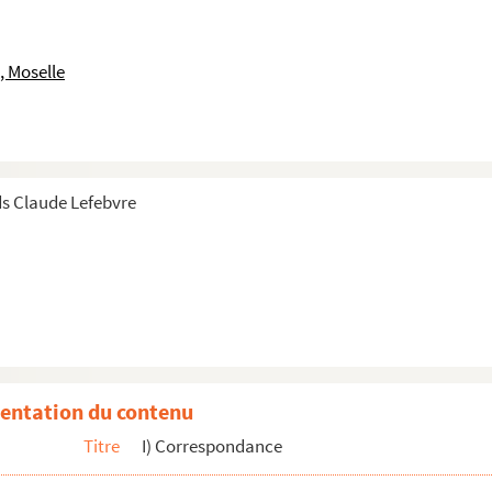
, Moselle
is
ndre
 moi
s Claude Lefebvre
 musique
que du Schleswig-Holstein avec le thème de la France...
e
e la "vraie musique" d'aujourd'hui, je pense à vous
 vous
entation du contenu
Titre
I) Correspondance
nous jouerons
 rendez-vous