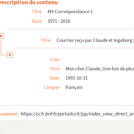
Description du contenu
hionville
Titre
MS Correspondance 1
t les Meilleurs voeux
Date
1971 - 2016
, nous créons un nouveau site internet
Titre
Courrier reçu par Claude et Ingeborg
es
cussion
Cote
Titre
Mon cher Claude, Une fois de plus
Date
1991-10-31
ment pas eu le plaisir de vous accueillir à l'Opéra
Langue
français
publique
rtitions
 cœur
ocument :
https://ccfr.bnf.fr/portailccfr/jsp/index_view_dire
tcards from Kazimierz Dolny
 participer