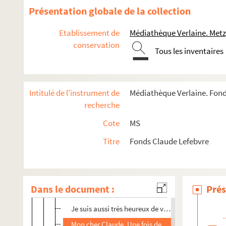
Courrier envoyé par Claude et Ingeborg Lefebvre
Présentation globale de la collection
Courrier reçu par Claude et Ingeborg Lefebvre
Etablissement de
Médiathèque Verlaine. Metz
Monsieur, Nous vous avons écrit le 18/07/92
conservation
Tous les inventaires
Cher ami, Je viens de parler avec l'Institut França
Cher Claude, Je suis désolé d'être obligé de repre
Cher Claude, Tes vœux si chaleureux éveillent en
Intitulé de l'instrument de
Médiathèque Verlaine. Fond
Madame, Monsieur, Elargir le rayonnement de la
recherche
Chère madame Lefèvre, Depuis le festival de musi
Cote
MS
Kabarett Der fabelhafte Olaf
Titre
Fonds Claude Lefebvre
Madame, Monsieur, Depuis le lancement du Centr
Cher ami, Quand j'entends (merci Fr. Musique !) d
Cher poète et musicien, Recevoir ce mot écrit par
Dans le document :
Prés
Galerie Jaquester - 16 janvier 1991
Je suis aussi très heureux de vous annoncer que 
Mon cher Claude, Une fois de plus l'amitié est au