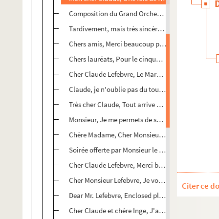
Composition du Grand Orchestre d'Harmonie de T
Tardivement, mais très sincèrement, non seulemen
Chers amis, Merci beaucoup pour votre disque
Chers lauréats, Pour le cinquantième anniversaire
Cher Claude Lefebvre, Le Mardi 20 avril, à 13 heur
Claude, je n'oublie pas du tout notre dernière dis
Très cher Claude, Tout arrive en effet
Monsieur, Je me permets de solliciter votre aide
Chère Madame, Cher Monsieur, Je n'ai malheureuse
Soirée offerte par Monsieur le Président de la Ré
Cher Claude Lefebvre, Merci beaucoup pour les pa
Cher Monsieur Lefebvre, Je vous remercie de tout
Citer ce d
Dear Mr. Lefebvre, Enclosed please find a few pos
Cher Claude et chère Inge, J'ai été très heureux de