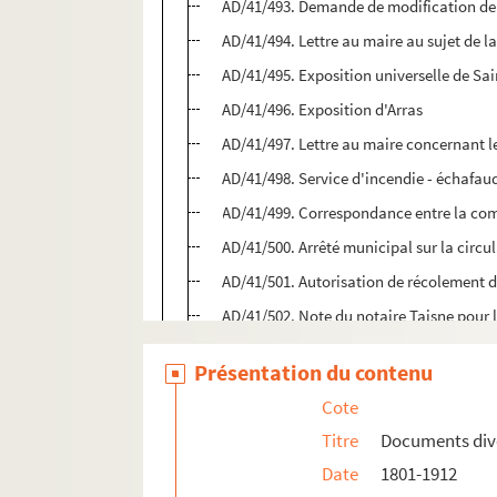
AD/41/493. Demande de modification de 
AD/41/494. Lettre au maire au sujet de 
AD/41/495. Exposition universelle de Sai
AD/41/496. Exposition d'Arras
AD/41/497. Lettre au maire concernant le
AD/41/498. Service d'incendie - échafau
AD/41/499. Correspondance entre la comp
AD/41/500. Arrêté municipal sur la circul
AD/41/501. Autorisation de récolement d
AD/41/502. Note du notaire Taisne pour 
AD/41/503. Plan d'avant -projet pour un
Présentation du contenu
AD/41/504. Rapport du garde-champêtre 
Cote
AD/41/505. Travaux divers dans les cimet
Titre
Documents div
AD/41/506. Demande d'exploitation d'un
Date
1801-1912
AD/41/507. Demande d'assignation de la 