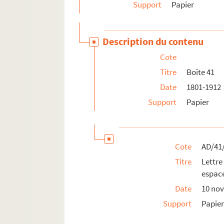
Support
Papier
AD/41/508. Subvention de la ville pour l
AD/41/509. Plan de l'immeuble Chiari p
Description du contenu
AD/41/510. Plan des hangars de la cha
Cote
AD/41/511. Plan de Cambrai
Titre
Boîte 41
Date
1801-1912
Support
Papier
Cote
AD/41
Titre
Lettre
espac
Date
10 no
Support
Papie