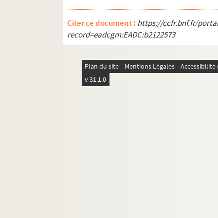
Citer ce document :
https://ccfr.bnf.fr/por
record=eadcgm:EADC:b2122573
Plan du site
Mentions Légales
Accessibilit
v 31.1.0