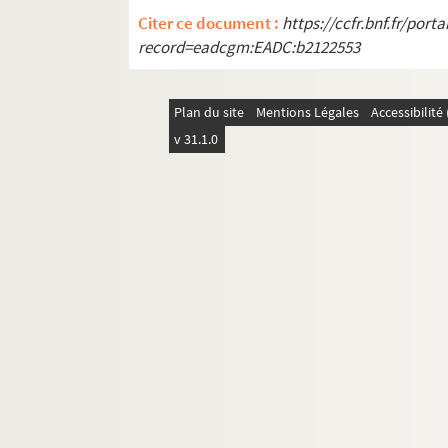
AD/41/506. Demande d'exploitation d'un
Citer ce document :
https://ccfr.bnf.fr/por
AD/41/507. Demande d'assignation de la 
record=eadcgm:EADC:b2122553
AD/41/508. Subvention de la ville pour l
AD/41/509. Plan de l'immeuble Chiari p
Plan du site
Mentions Légales
Accessibilit
AD/41/510. Plan des hangars de la cha
v 31.1.0
AD/41/511. Plan de Cambrai