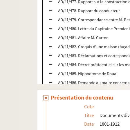
AD/41/477. Rapport sur la construction 
AD/41/478. Rapport du conducteur
AD/41/479. Correspondance entre M. Peti
AD/41/480. Lettre du Capitaine Premier 
AD/41/481. Affaire M. Carton
AD/41/482. Croquis d'une maison (façad
AD/41/483. Réclamations et corresponda
AD/41/484. Décret présidentiel sur les m
AD/41/485. Hippodrome de Douai
AD/41/486. Demande au maire concernant 
AD/41/487. Rapport sur la construction
Présentation du contenu
AD/41/488. Morceau de plan
Cote
AD/41/489. Réclamation de Mr Baury au 
Titre
Documents div
AD/41/490. Rapport sur la possible ouver
Date
1801-1912
AD/41/491. Réclamation d'un propriétair