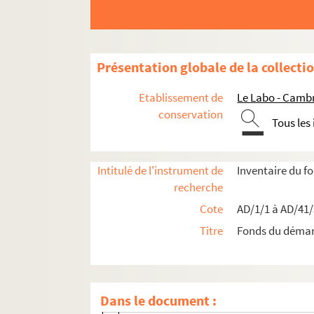
Présentation globale de la collecti
Travaux de voirie
Etablissement de
Le Labo - Camb
Bâtiments communaux
conservation
Tous les
Édifices religieux
Travaux de salubrité publique
Aménagements urbains
Intitulé de l'instrument de
Inventaire du 
recherche
Mouvement parcellaire
Cote
AD/1/1 à AD/41
Chemins de fer
Titre
Fonds du déma
Documents administratifs
Documents divers
Boîte 41
Dans le document :
AD/41/462. Réclamation de M. Sénépart 