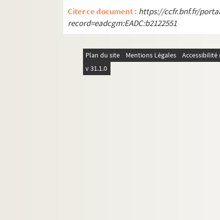
AD/41/504. Rapport du garde-champêtre 
Citer ce document :
https://ccfr.bnf.fr/por
AD/41/505. Travaux divers dans les cimet
record=eadcgm:EADC:b2122551
AD/41/506. Demande d'exploitation d'un
AD/41/507. Demande d'assignation de la 
Plan du site
Mentions Légales
Accessibilit
AD/41/508. Subvention de la ville pour l
v 31.1.0
AD/41/509. Plan de l'immeuble Chiari p
AD/41/510. Plan des hangars de la cha
AD/41/511. Plan de Cambrai