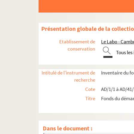
Présentation globale de la collecti
Etablissement de
Le Labo - Camb
conservation
Tous les
Travaux de voirie
Bâtiments communaux
Édifices religieux
Intitulé de l'instrument de
Inventaire du 
recherche
Travaux de salubrité publique
Cote
AD/1/1 à AD/41
Aménagements urbains
Titre
Fonds du déma
Mouvement parcellaire
Chemins de fer
Documents administratifs
Documents divers
Dans le document :