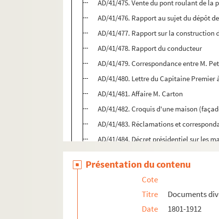
AD/41/475. Vente du pont roulant de la 
AD/41/476. Rapport au sujet du dépôt de
AD/41/477. Rapport sur la construction 
AD/41/478. Rapport du conducteur
AD/41/479. Correspondance entre M. Peti
AD/41/480. Lettre du Capitaine Premier 
AD/41/481. Affaire M. Carton
AD/41/482. Croquis d'une maison (façad
AD/41/483. Réclamations et corresponda
AD/41/484. Décret présidentiel sur les m
AD/41/485. Hippodrome de Douai
Présentation du contenu
AD/41/486. Demande au maire concernant 
Cote
AD/41/487. Rapport sur la construction
Titre
Documents div
AD/41/488. Morceau de plan
Date
1801-1912
AD/41/489. Réclamation de Mr Baury au 