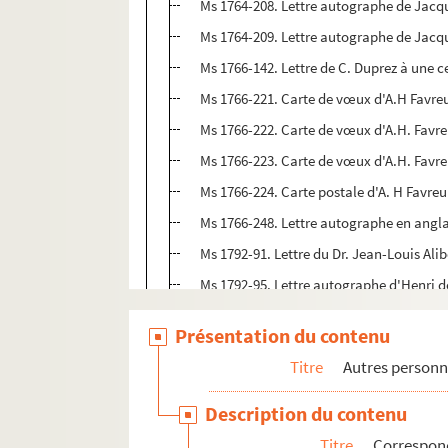
Ms 1764-208. Lettre autographe de Jacque
Ms 1764-209. Lettre autographe de Jacq
Ms 1766-142. Lettre de C. Duprez à une 
Ms 1766-221. Carte de vœux d'A.H Favreu
Ms 1766-222. Carte de vœux d'A.H. Favre
Ms 1766-223. Carte de vœux d'A.H. Favre
Ms 1766-224. Carte postale d'A. H Favreu
Ms 1766-248. Lettre autographe en angla
Ms 1792-91. Lettre du Dr. Jean-Louis Alibe
Ms 1792-95. Lettre autographe d'Henri d
Ms 1792-97. Lettre autographe de Louise
Présentation du contenu
Ms 1792-98. Lettre autographe de Loui
Titre
Autres personn
Ms 1792-99. Lettre autographe de Louise
Ms 1792-100. Lettre autographe de Louis
Description du contenu
Ms 1792-101. Lettre autographe de Louis
Titre
Correspond