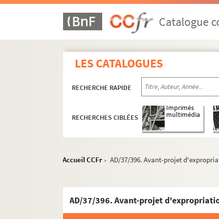
Catalogue co
LES CATALOGUES
RECHERCHE RAPIDE
Imprimés
multimédia
RECHERCHES CIBLÉES
Travaux de voirie
Bâtiments communaux
Édifices religieux
Accueil CCFr
AD/37/396. Avant-projet d'expropriat
>
Travaux de salubrité publique
Aménagements urbains
Mouvement parcellaire