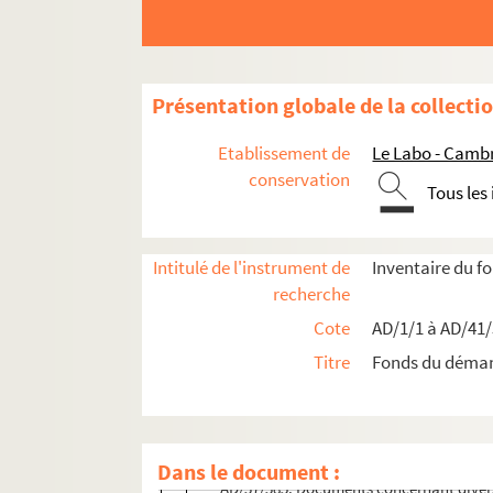
Boîte 25
Boîte 26
Boîte 27
Présentation globale de la collecti
Boîte 28
Boîte 29
Etablissement de
Le Labo - Camb
Boîte 30
conservation
Tous les
Boîte 31
Boîte 32
Intitulé de l'instrument de
Inventaire du 
Boîte 33
recherche
Boîte 34
Cote
AD/1/1 à AD/41
Boîte 35
Titre
Fonds du déma
Boîte 36
Boîte 37
AD/37/384. Cessions et incorporation de
Dans le document :
AD/37/385. Documents concernant divers 