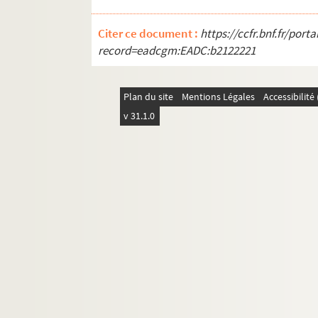
Citer ce document :
https://ccfr.bnf.fr/por
record=eadcgm:EADC:b2122221
Plan du site
Mentions Légales
Accessibilit
v 31.1.0