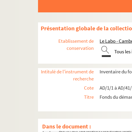
Boîte 25
Boîte 26
Boîte 27
Présentation globale de la collecti
Boîte 28
Boîte 29
Etablissement de
Le Labo - Camb
Boîte 30
conservation
Tous les
Boîte 31
Boîte 32
Intitulé de l'instrument de
Inventaire du 
Boîte 33
recherche
Boîte 34
Cote
AD/1/1 à AD/41
Boîte 35
Titre
Fonds du déma
Boîte 36
Boîte 37
AD/37/384. Cessions et incorporation de
Dans le document :
AD/37/385. Documents concernant divers 