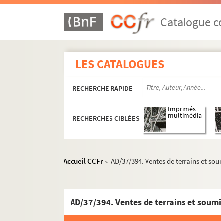
Catalogue co
LES CATALOGUES
RECHERCHE RAPIDE
Imprimés
multimédia
RECHERCHES CIBLÉES
Travaux de voirie
Bâtiments communaux
Édifices religieux
Accueil CCFr
AD/37/394. Ventes de terrains et sou
>
Travaux de salubrité publique
Aménagements urbains
AD/37/394. Ventes de terrains et soumi
Mouvement parcellaire