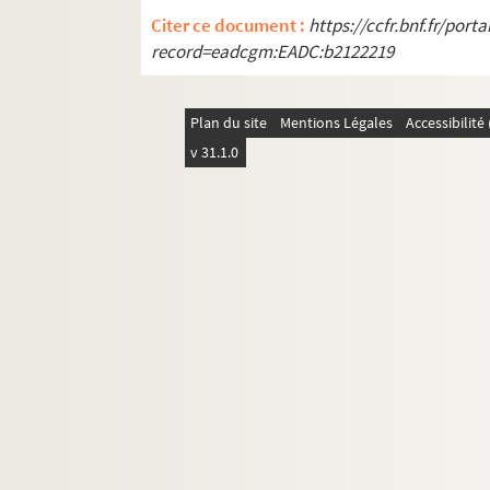
Citer ce document :
https://ccfr.bnf.fr/por
record=eadcgm:EADC:b2122219
Plan du site
Mentions Légales
Accessibilit
v 31.1.0