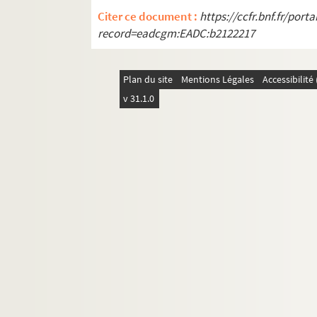
Citer ce document :
https://ccfr.bnf.fr/por
record=eadcgm:EADC:b2122217
Plan du site
Mentions Légales
Accessibilit
v 31.1.0