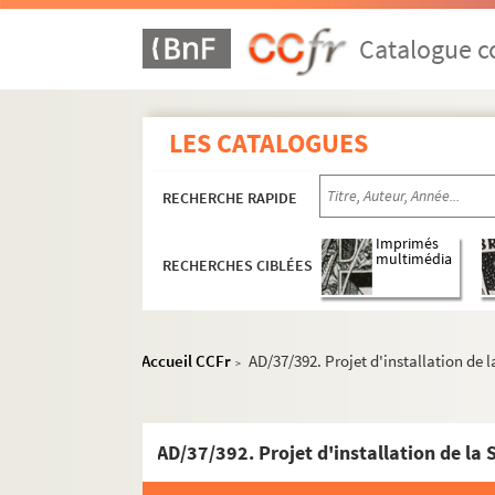
Catalogue co
LES CATALOGUES
RECHERCHE RAPIDE
Imprimés
multimédia
RECHERCHES CIBLÉES
Travaux de voirie
Bâtiments communaux
Édifices religieux
Accueil CCFr
AD/37/392. Projet d'installation de la
>
Travaux de salubrité publique
Aménagements urbains
AD/37/392. Projet d'installation de la S
Mouvement parcellaire