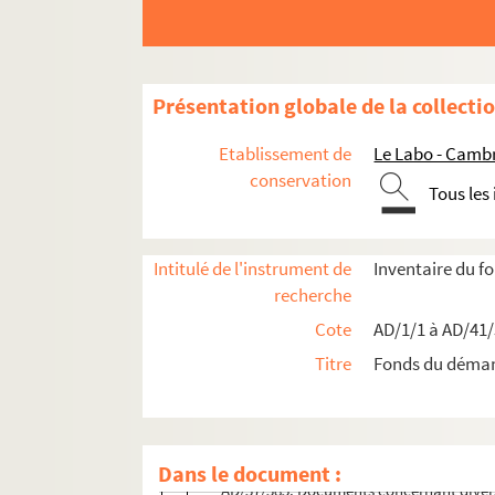
Boîte 25
Boîte 26
Boîte 27
Présentation globale de la collecti
Boîte 28
Boîte 29
Etablissement de
Le Labo - Camb
Boîte 30
conservation
Tous les
Boîte 31
Boîte 32
Intitulé de l'instrument de
Inventaire du 
Boîte 33
recherche
Boîte 34
Cote
AD/1/1 à AD/41
Boîte 35
Titre
Fonds du déma
Boîte 36
Boîte 37
AD/37/384. Cessions et incorporation de
Dans le document :
AD/37/385. Documents concernant divers 