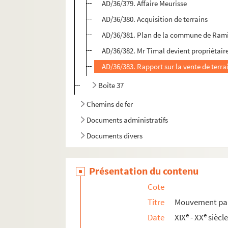
AD/36/379. Affaire Meurisse
AD/36/380. Acquisition de terrains
AD/36/381. Plan de la commune de Ramillie
AD/36/382. Mr Timal devient propriétair
AD/36/383. Rapport sur la vente de terrai
Boîte 37
Chemins de fer
Documents administratifs
Documents divers
Présentation du contenu
Cote
Titre
Mouvement par
e
e
Date
XIX
- XX
siècl