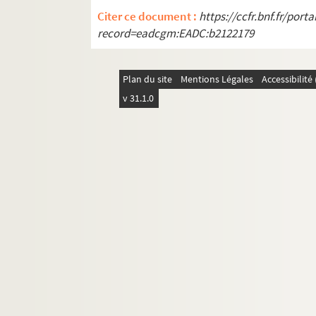
Citer ce document :
https://ccfr.bnf.fr/por
record=eadcgm:EADC:b2122179
Plan du site
Mentions Légales
Accessibilit
v 31.1.0