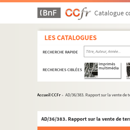
Travaux de voirie
Bâtiments communaux
Catalogue co
Édifices religieux
Travaux de salubrité publique
LES CATALOGUES
Aménagements urbains
Mouvement parcellaire
RECHERCHE RAPIDE
Boîte 25
Imprimés
Boîte 26
multimédia
RECHERCHES CIBLÉES
Boîte 27
Boîte 28
Boîte 29
Accueil CCFr
AD/36/383. Rapport sur la vente de t
>
Boîte 30
Boîte 31
AD/36/383. Rapport sur la vente de terr
Boîte 32
Boîte 33